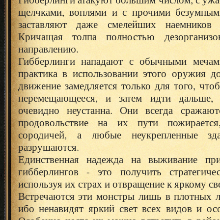
щелчками, воплями и с прочими безумным
заставляют даже смелейших наемников 
Кричащая толпа полностью дезорганиз
направлению.
Гибберлинги нападают с обычными мечам
практика в использовании этого оружия д
движение замедляется только для того, что
перемещающееся, и затем идти дальше, 
очевидно неустанна. Они всегда сражают
продовольствие на их пути пожираетс
сородичей, а любые неукрепленные зд
разрушаются.
Единственная надежда на выживание при
гибберлингов - это получить стратегиче
используя их страх и отвращение к яркому св
Встречаются эти монстры лишь в плотных л
ибо ненавидят яркий свет всех видов и ос