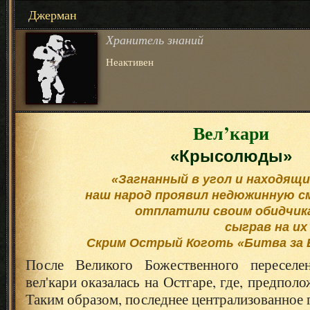
Джерман
Хранитель знаний
Неактивен
Вел’кари
«Крысолюды»
«Загнанный в угол и находящи
наш народ проявил недюжинную см
отплатили своим обидчик
сыграв на их
Скрим Острый Коготь «Битва за
После Великого Божественного переселе
вел'кари оказалась на Остгаре, где, предполо
Таким образом, последнее централизованное 