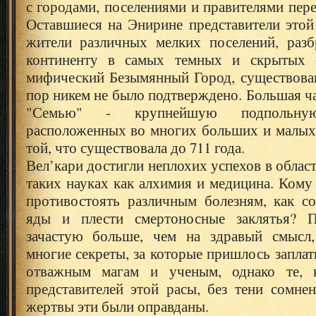
с городами, поселениями и правителями пере
Оставшиеся на Энирине представители этой
жители различных мелких поселений, раз
континенту в самых темных и скрытых о
мифический Безымянный Город, существован
пор никем не было подтверждено. Большая ча
"Семью" - крупнейшую подпольную
расположенных во многих больших и малых 
той, что существовала до 711 года.
Вел’кари достигли неплохих успехов в област
таких науках как алхимия и медицина. Кому 
противостоять различным болезням, как со
яды и плести смертоносные заклятья? П
зачастую больше, чем на здравый смысл,
многие секреты, за которые пришлось запла
отважным магам и ученым, однако те,
представителей этой расы, без тени сомне
жертвы эти были оправданы.