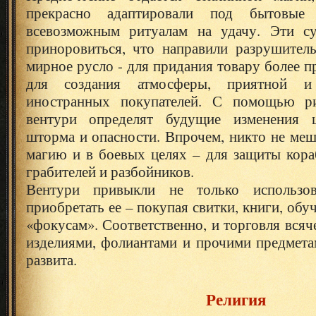
прекрасно адаптировали под бытовы
всевозможным ритуалам на удачу. Эти су
приноровиться, что направили разрушител
мирное русло - для придания товару более п
для создания атмосферы, приятной 
иностранных покупателей. С помощью ри
вентури определят будущие изменения ц
шторма и опасности. Впрочем, никто не меш
магию и в боевых целях – для защиты кора
грабителей и разбойников.
Вентури привыкли не только использо
приобретать ее – покупая свитки, книги, обу
«фокусам». Соответственно, и торговля вся
изделиями, фолиантами и прочими предмета
развита.
Религия