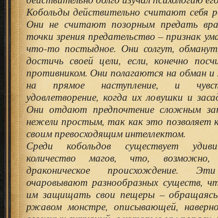
Кобольды действительно считают себя р
Они не считают позорным предать вра
точки зрения предательство – признак ума
что-то постыдное. Они солгут, обманут
достичь своей цели, если, конечно пос
противником. Они полагаются на обман и
на прямое наступление, и чувс
удовлетворение, когда их ловушки и за
Они отдают предпочтение сложным зап
нежели простым, так как это позволяет 
своим превосходящим интеллектом.
Среди кобольдов существует удиви
количество магов, что, возможно,
драконическое происхождение. Э
очаровывают разнообразных существ, ч
им защищать свои пещеры – обращаясь
ржавом монстре, описывающей, наверно