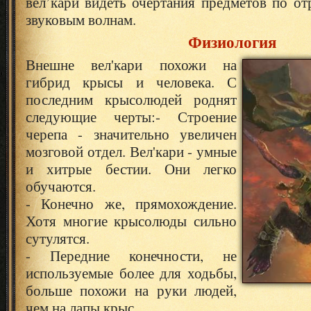
вел’кари видеть очертания предметов по о
звуковым волнам.
Физиология
Внешне вел'кари похожи на
гибрид крысы и человека. С
последним крысолюдей роднят
следующие черты:
- Строение
черепа - значительно увеличен
мозговой отдел. Вел'кари - умные
и хитрые бестии. Они легко
обучаются.
- Конечно же, прямохождение.
Хотя многие крысолюды сильно
сутулятся.
- Передние конечности, не
используемые более для ходьбы,
больше похожи на руки людей,
чем на лапы крыс.