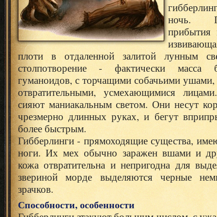
гибберлин
ночь.
прибытия 
извивающ
плоти в отдаленной залитой лунным св
столпотворение - фактически масса б
гуманоидов, с торчащими собачьими ушами,
отвратительными, усмехающимися лицами
сияют маниакальным светом. Они несут кор
чрезмерно длинных руках, и бегут вприпр
более быстрым.
Гибберлинги - прямоходящие существа, име
ноги. Их мех обычно заражен вшами и др
кожа отвратительна и непригодна для выде
звериной морде выделяются черные нем
зрачков.
Способности, особенности
Гибберлинги атакуют большим числом, с уж