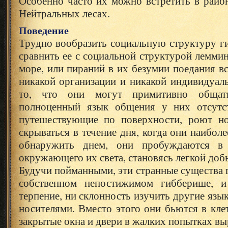
Особенно часто их можно встретить в райо
Нейтральных лесах.
Поведение
Трудно вообразить социальную структуру г
сравнить ее с социальной структурой лемми
море, или пираний в их безумии поедания вс
никакой организации и никакой индивидуал
то, что они могут примитивно общат
полноценный язык общения у них отсутст
путешествующие по поверхности, роют но
скрываться в течение дня, когда они наибол
обнаружить днем, они пробуждаются в 
окружающего их света, становясь легкой доб
Будучи пойманными, эти странные существа г
собственном непостижимом гибберише, и
терпение, ни склонность изучить другие язы
носителями. Вместо этого они бьются в кле
закрытые окна и двери в жалких попытках вы