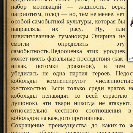
набор мотиваций — жадность, вера,
патриотизм, голод — но, тем не менее, нет
особой самобытной культуры, которая бы
направляла их расу. Ну, или
цивилизованные гуманоиды Энирина не
смогли определить эту
самобытность.
Недооценка этих уродцев
может иметь фатальные последствия (как-
никак, потомки драконов), в чем
убедилась не одна партия героев. Hедос
кобольды компенсируют численност
жестокостью. Если только среди врагов н
кобольды ненавидят со всей страстью 
душонок), эти твари никогда не атакуют
относительно честного соотношения в 
кобольдов на каждого противника.
Сокращение преимущества до каких-то ж
одному обычно является призывом к