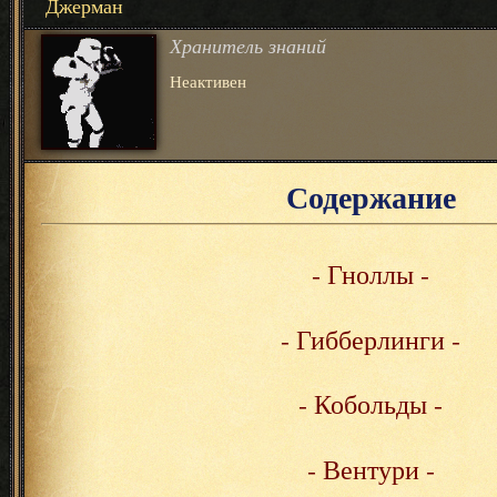
Джерман
Хранитель знаний
Неактивен
Содержание
- Гноллы -
- Гибберлинги -
- Кобольды -
- Вентури -