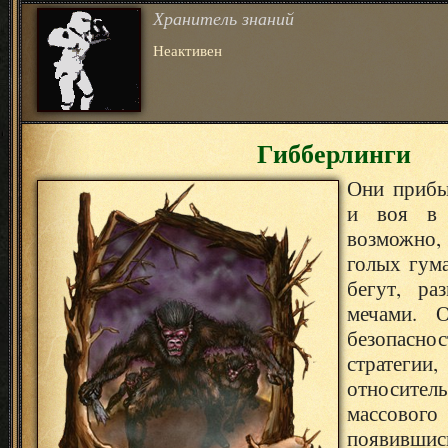
Хранитель знаний
Неактивен
Гибберлинги
Они прибы
и воя в 
возможно
голых гум
бегут, ра
мечами. 
безопасн
стратегии
относите
массового 
появив