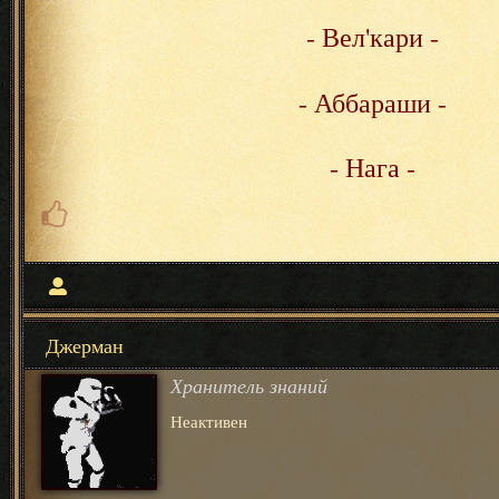
- Вел'кари -
- Аббараши -
- Нага -
Джерман
Хранитель знаний
Неактивен