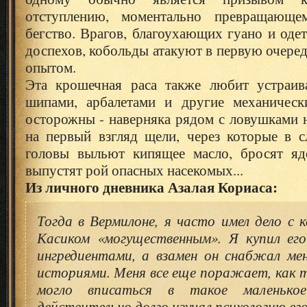
отступлению, моментально превращающе
бегство. Врагов, благоухающих гуано и оде
доспехов, кобольды атакуют в первую очеред
опытом.
Эта крошечная раса также любит устраив
шипами, арбалетами и другие механическ
осторожны - наверняка рядом с ловушками 
на первый взгляд щели, через которые в с
головы выльют кипящее масло, бросят яд
выпустят рой опасных насекомых...
Из личного дневника Азалая Кориаса:
Тогда в Вермилоне, я часто имел дело с 
Касиком «могущественным». Я купил ег
ингредиентами, а взамен он снабжал ме
историями. Меня все еще поражает, как т
могло вписаться в такое маленько
действительно долго изучал психологию его