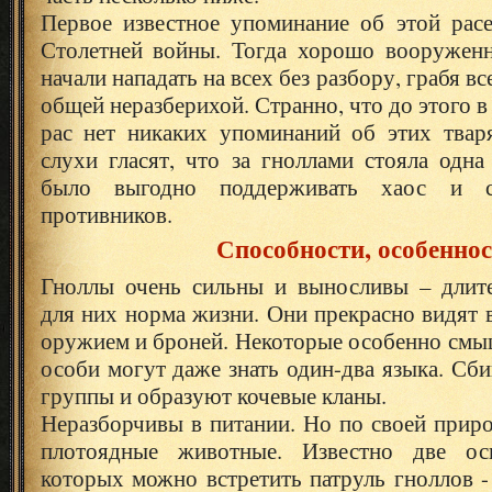
Первое известное упоминание об этой расе
Столетней войны. Тогда хорошо вооружен
начали нападать на всех без разбору, грабя в
общей неразберихой. Странно, что до этого в
рас нет никаких упоминаний об этих твар
слухи гласят, что за гноллами стояла одна
было выгодно поддерживать хаос и 
противников.
Способности, особенно
Гноллы очень сильны и выносливы – длит
для них норма жизни. Они прекрасно видят в
оружием и броней. Некоторые особенно смы
особи могут даже знать один-два языка. Сб
группы и образуют кочевые кланы.
Неразборчивы в питании. Но по своей прир
плотоядные животные. Известно две ос
которых можно встретить патруль гноллов 