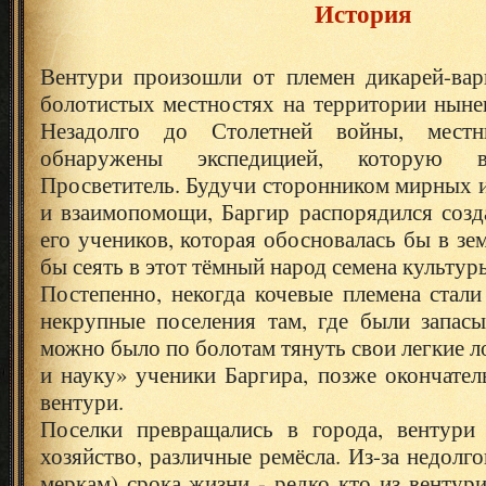
История
Вентури произошли от племен дикарей-вар
болотистых местностях на территории ныне
Незадолго до Столетней войны, мест
обнаружены экспедицией, которую в
Просветитель. Будучи сторонником мирных 
и взаимопомощи, Баргир распорядился созд
его учеников, которая обосновалась бы в зе
бы сеять в этот тёмный народ семена культур
Постепенно, некогда кочевые племена стали
некрупные поселения там, где были запасы
можно было по болотам тянуть свои легкие ло
и науку» ученики Баргира, позже окончате
вентури.
Поселки превращались в города, вентури 
хозяйство, различные ремёсла. Из-за недолг
меркам) срока жизни - редко кто из вентур