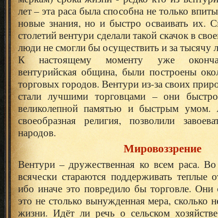
лет – эта раса была способна не только впиты
новые знания, но и быстро осваивать их. С
столетий вентури сделали такой скачок в сво
люди не смогли бы осуществить и за тысячу л
К настоящему моменту уже окончат
вентурийская община, были построены око
торговых городов. Вентури из-за своих прир
стали лучшими торговцами – они быстро 
великолепной памятью и быстрым умом. А
своеобразная религия, позволили завоев
народов.
Мировоззрение
Вентури – дружественная ко всем раса. Во
всячески стараются поддерживать теплые о
ибо иначе это повредило бы торговле. Они 
это не столько вынужденная мера, сколько 
жизни. Идёт ли речь о сельском хозяйстве