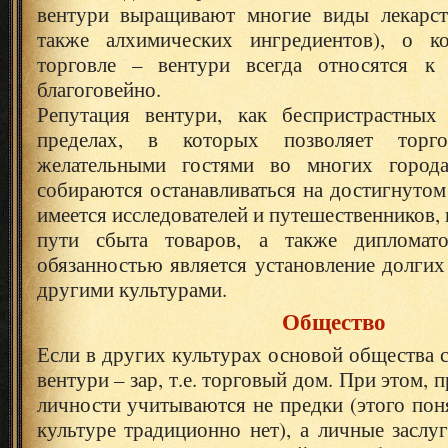
вентури выращивают многие виды лекарст
также алхимических ингредиентов), о ко
торговле – вентури всегда относятся к
благоговейно.
Репутация вентури, как беспристрастных
пределах, в которых позволяет торго
желательными гостями во многих город
собираются останавливаться на достигнутом
имеется исследователей и путешественников,
пути сбыта товаров, а также дипломат
обязанностью является установление долгих
другими культурами.
Общество
Если в других культурах основой общества с
вентури – зар, т.е. торговый дом. При этом, 
личности учитываются не предки (этого пон
культуре традиционно нет), а личные заслу