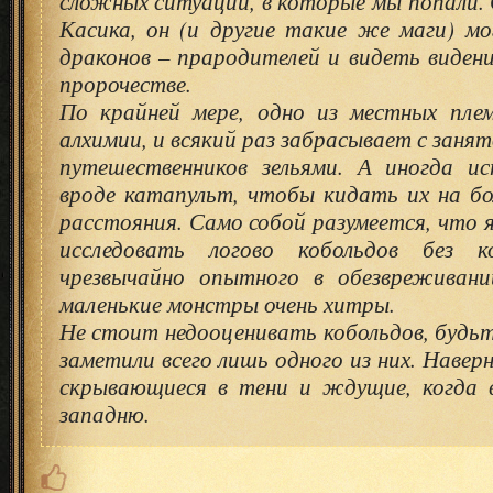
сложных ситуаций, в которые мы попали. 
Касика, он (и другие такие же маги) м
драконов – прародителей и видеть видени
пророчестве.
По крайней мере, одно из местных пле
алхимии, и всякий раз забрасывает с заня
путешественников зельями. А иногда и
вроде катапульт, чтобы кидать их на б
расстояния. Само собой разумеется, что я
исследовать логово кобольдов без к
чрезвычайно опытного в обезвреживан
маленькие монстры очень хитры.
Не стоит недооценивать кобольдов, будьте
заметили всего лишь одного из них. Наверн
скрывающиеся в тени и ждущие, когда 
западню.