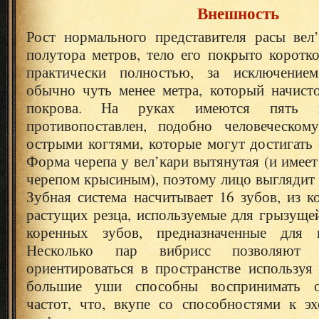
Внешность
Рост нормального представителя расы вел
полутора метров, тело его покрыто коротк
практически полностью, за исключение
обычно чуть менее метра, который начист
покрова. На руках имеются пять п
противопоставлен, подобно человеческом
острыми когтями, которые могут достигать 
Форма черепа у вел’кари вытянутая (и имеет
черепом крысиным), поэтому лицо выглядит 
Зубная система насчитывает 16 зубов, из 
растущих резца, используемые для грызущей
коренных зубов, предназначенные для 
Несколько пар вибрисс позволяют 
ориентироваться в пространстве используя
большие уши способны воспринимать о
частот, что, вкупе со способностями к эх