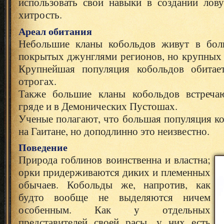
использовать свои навыки в создании ло
хитрость.
Ареал обитания
Небольшие кланы кобольдов живут в бол
покрытых джунглями регионов, но крупных 
Крупнейшая популяция кобольдов обитает
отрогах.
Также большие кланы кобольдов встреча
гряде и в Демонических Пустошах.
Ученые полагают, что большая популяция к
на Гаитане, но доподлинно это неизвестно.
Поведение
Природа гоблинов воинственна и властна;
орки придерживаются диких и племенных
обычаев. Кобольды же, напротив, как
будто вообще не выделяются ничем
особенным. Как у отдельных
представителей своей расы, у них есть