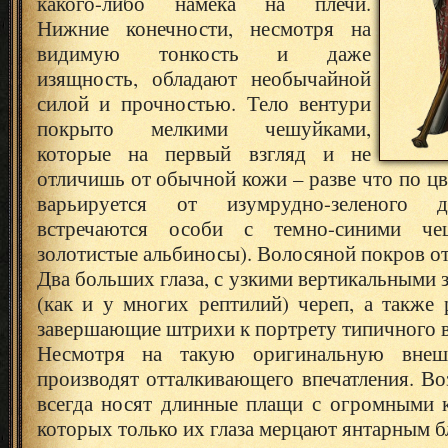
какого-либо намека на плечи.
Нижние конечности, несмотря на
видимую тонкость и даже
изящность, обладают необычайной
силой и прочностью.
Тело вентури
покрыто мелкими чешуйками,
которые на первый взгляд и не
отличишь от обычной кожи – разве что по цв
варьируется от изумрудно-зеленого д
встречаются особи с темно-синими че
золотистые альбиносы). Волосяной покров от
Два больших глаза, с узкими вертикальными 
(как и у многих рептилий) череп, а также
завершающие штрихи к портрету типичного в
Несмотря на такую оригинальную внеш
производят отталкивающего впечатления. В
всегда носят длинные плащи с огромными 
которых только их глаза мерцают янтарным б