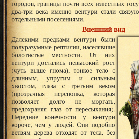
городов, границы почти всех известных госу
два-три века именно вентури стали связ
отдельными поселениями.
Внешний вид
Далекими предками вентури были
полуразумные рептилии, населявшие
болотистые местности. От них
вентури достались невысокий рост
(чуть выше гнома), тонкое тело с
длинным, упругим и сильным
хвостом, глаза с третьим веком
(прозрачная перепонка, которая
позволяет долго не моргать,
предохраняя глаз от пересыхания).
Передние конечности у вентури
короче, чем у людей. Они подобно
ветвям дерева отходят от тела, без