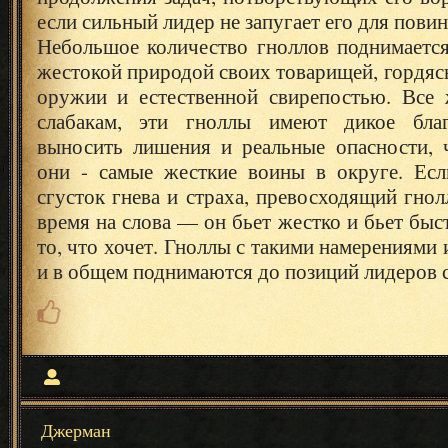
если сильный лидер не запугает его для пови
Небольшое количество гноллов поднимаетс
жестокой природой своих товарищей, гордяс
оружии и естественной свирепостью. Все
слабакам, эти гноллы имеют дикое бла
выносить лишения и реальные опасности, ч
они - самые жесткие воины в округе. Ес
сгусток гнева и страха, превосходящий гнол
время на слова — он бьет жестко и бьет быс
то, что хочет. Гноллы с такими намерениями
и в общем поднимаются до позиций лидеров с
Джерман