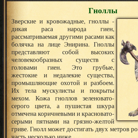
Гноллы
Зверские и кровожадные, гноллы -
дикая раса народа гиен,
рассматриваемая другими расами как
болячка на лице Энирина. Гноллы
представляют собой высоких
человекообразных существ с
головами гиен. Это грубые,
жестокие и недалекие существа,
промышляющие охотой и разбоем.
Их тела мускулисты и покрыты
мехом. Кожа гноллов зеленовато-
серого цвета, а пушистая шкура
отмечена коричневыми и красновато-
серыми пятнами на грязно-желтой
гриве. Гнолл может достигать двух метров р
часть несколько ниже.