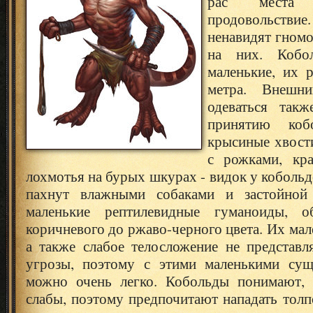
рас места
продовольств
ненавидят гномо
на них. Кобо
маленькие, их 
метра. Внешн
одеваться такж
принятию коб
крысиные хвост
с рожками, кр
лохмотья на бурых шкурах - видок у кобольд
пахнут влажными собаками и застойной 
маленькие рептилевидные гуманоиды, 
коричневого до ржаво-черного цвета. Их мал
а также слабое телосложение не представ
угрозы, поэтому с этими маленькими сущ
можно очень легко. Кобольды понимают, 
слабы, поэтому предпочитают нападать толп