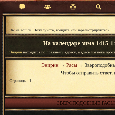
Вы не вошли.
Пожалуйста, войдите или зарегистрируйтесь.
На календаре зима 1415-14
Энирин
находится по прежнему адресу, а здесь мы пока прост
Энирин
→
Расы
→
Звероподобны
Чтобы отправить ответ
Страницы
1
ЗВЕРОПОДОБНЫЕ РАСЫ