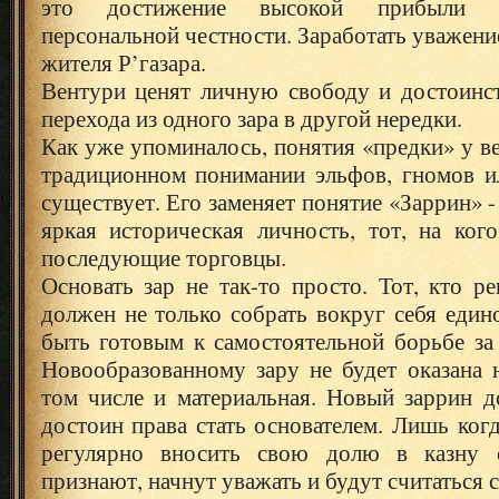
это достижение высокой прибыли 
персональной честности. Заработать уважени
жителя Р’газара.
Вентури ценят личную свободу и достоинст
перехода из одного зара в другой нередки.
Как уже упоминалось, понятия «предки» у ве
традиционном понимании эльфов, гномов ил
существует. Его заменяет понятие «Заррин» - 
яркая историческая личность, тот, на ког
последующие торговцы.
Основать зар не так-то просто. Тот, кто ре
должен не только собрать вокруг себя еди
быть готовым к самостоятельной борьбе за
Новообразованному зару не будет оказана 
том числе и материальная. Новый заррин д
достоин права стать основателем. Лишь ког
регулярно вносить свою долю в казну 
признают, начнут уважать и будут считаться 