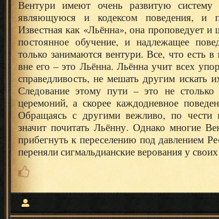
Вентури имеют очень развитую систему в
являющуюся и кодексом поведения, и п
Известная как «Льённа», она проповедует и 
постоянное обучение, и надлежащее пове
только занимаются вентури. Все, что есть в 
вне его – это Льённа. Льённа учит всех упо
справедливость, не мешать другим искать и
Следование этому пути – это не столько
церемоний, а скорее каждодневное поведен
Обращаясь с другими вежливо, по чести 
значит почитать Льённу. Однако многие В
прибегнуть к переселению под давлением Р
переняли сигмальдианские верования у своих