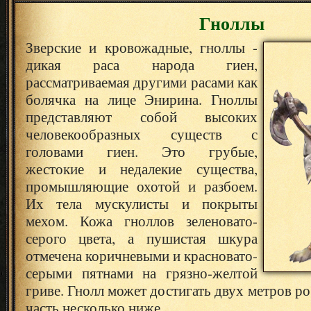
Гноллы
Зверские и кровожадные, гноллы -
дикая раса народа гиен,
рассматриваемая другими расами как
болячка на лице Энирина. Гноллы
представляют собой высоких
человекообразных существ с
головами гиен. Это грубые,
жестокие и недалекие существа,
промышляющие охотой и разбоем.
Их тела мускулисты и покрыты
мехом. Кожа гноллов зеленовато-
серого цвета, а пушистая шкура
отмечена коричневыми и красновато-
серыми пятнами на грязно-желтой
гриве. Гнолл может достигать двух метров р
часть несколько ниже.