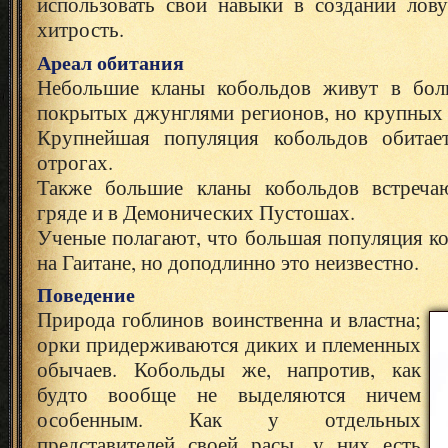
использовать свои навыки в создании ло
хитрость.
Ареал обитания
Небольшие кланы кобольдов живут в бол
покрытых джунглями регионов, но крупных 
Крупнейшая популяция кобольдов обитает
отрогах.
Также большие кланы кобольдов встреча
гряде и в Демонических Пустошах.
Ученые полагают, что большая популяция к
на Гаитане, но доподлинно это неизвестно.
Поведение
Природа гоблинов воинственна и властна;
орки придерживаются диких и племенных
обычаев. Кобольды же, напротив, как
будто вообще не выделяются ничем
особенным. Как у отдельных
представителей своей расы, у них есть