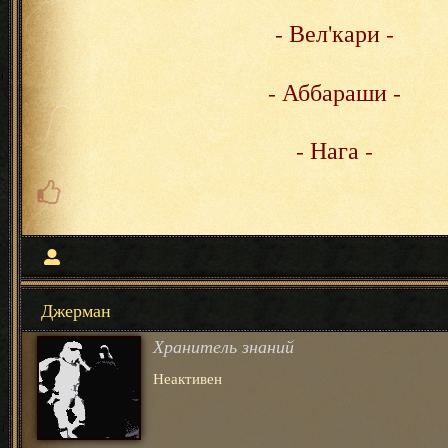
- Вел'кари -
- Аббараши -
- Нага -
Джерман
Хранитель знаний
Неактивен