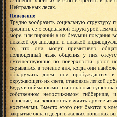
Особенно часто их можно встретить в райо
Нейтральных лесах.
Поведение
Трудно вообразить социальную структуру г
сравнить ее с социальной структурой лемми
море, или пираний в их безумии поедания вс
никакой организации и никакой индивидуал
то, что они могут примитивно общат
полноценный язык общения у них отсутст
путешествующие по поверхности, роют но
скрываться в течение дня, когда они наибол
обнаружить днем, они пробуждаются в 
окружающего их света, становясь легкой доб
Будучи пойманными, эти странные существа г
собственном непостижимом гибберише, и
терпение, ни склонность изучить другие язы
носителями. Вместо этого они бьются в кле
закрытые окна и двери в жалких попытках вы