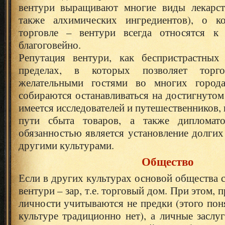
вентури выращивают многие виды лекарст
также алхимических ингредиентов), о ко
торговле – вентури всегда относятся к
благоговейно.
Репутация вентури, как беспристрастных
пределах, в которых позволяет торго
желательными гостями во многих город
собираются останавливаться на достигнутом
имеется исследователей и путешественников,
пути сбыта товаров, а также дипломат
обязанностью является установление долгих
другими культурами.
Общество
Если в других культурах основой общества с
вентури – зар, т.е. торговый дом. При этом, 
личности учитываются не предки (этого пон
культуре традиционно нет), а личные заслу