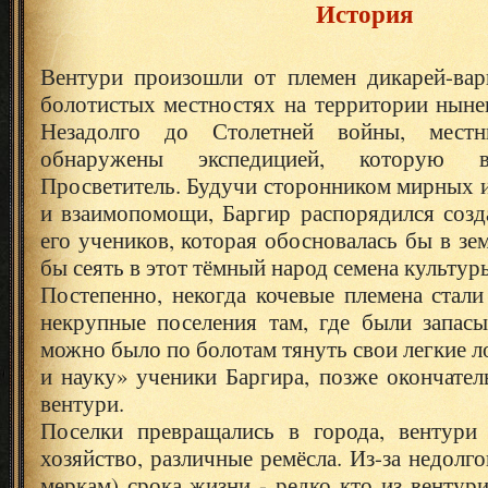
История
Вентури произошли от племен дикарей-вар
болотистых местностях на территории ныне
Незадолго до Столетней войны, мест
обнаружены экспедицией, которую в
Просветитель. Будучи сторонником мирных 
и взаимопомощи, Баргир распорядился созд
его учеников, которая обосновалась бы в зе
бы сеять в этот тёмный народ семена культур
Постепенно, некогда кочевые племена стали
некрупные поселения там, где были запасы
можно было по болотам тянуть свои легкие ло
и науку» ученики Баргира, позже окончате
вентури.
Поселки превращались в города, вентури 
хозяйство, различные ремёсла. Из-за недолг
меркам) срока жизни - редко кто из вентур