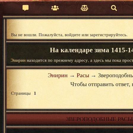
Вы не вошли.
Пожалуйста, войдите или зарегистрируйтесь.
На календаре зима 1415-14
Энирин
находится по прежнему адресу, а здесь мы пока прост
Энирин
→
Расы
→
Звероподобны
Чтобы отправить ответ
Страницы
1
ЗВЕРОПОДОБНЫЕ РАСЫ