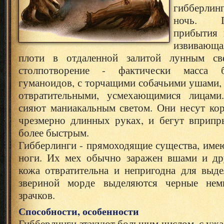
гибберлин
ночь.
прибытия 
извивающ
плоти в отдаленной залитой лунным св
столпотворение - фактически масса б
гуманоидов, с торчащими собачьими ушами,
отвратительными, усмехающимися лицами
сияют маниакальным светом. Они несут кор
чрезмерно длинных руках, и бегут вприпр
более быстрым.
Гибберлинги - прямоходящие существа, име
ноги. Их мех обычно заражен вшами и др
кожа отвратительна и непригодна для выде
звериной морде выделяются черные нем
зрачков.
Способности, особенности
Гибберлинги атакуют большим числом, с уж