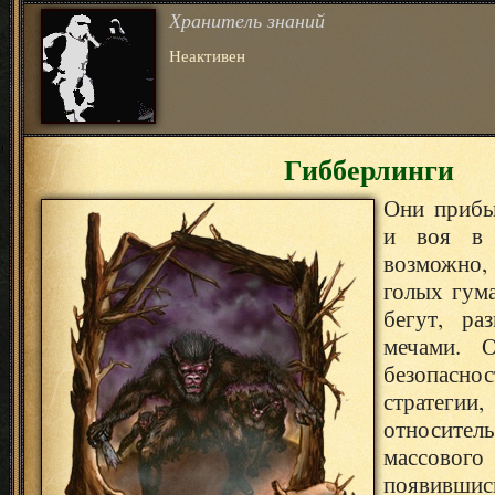
Хранитель знаний
Неактивен
Гибберлинги
Они прибы
и воя в 
возможно
голых гум
бегут, ра
мечами. 
безопасн
стратегии
относите
массового 
появив