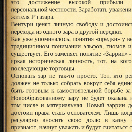
это достижение высокой прибыли 
персональной честности. Заработать уважени
жителя Р’газара.
Вентури ценят личную свободу и достоинст
перехода из одного зара в другой нередки.
Как уже упоминалось, понятия «предки» у ве
традиционном понимании эльфов, гномов ил
существует. Его заменяет понятие «Заррин» - 
яркая историческая личность, тот, на ког
последующие торговцы.
Основать зар не так-то просто. Тот, кто ре
должен не только собрать вокруг себя еди
быть готовым к самостоятельной борьбе за
Новообразованному зару не будет оказана 
том числе и материальная. Новый заррин д
достоин права стать основателем. Лишь ког
регулярно вносить свою долю в казну 
признают, начнут уважать и будут считаться 