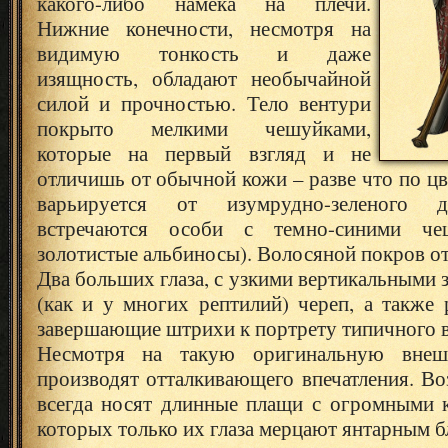
какого-либо намека на плечи.
Нижние конечности, несмотря на
видимую тонкость и даже
изящность, обладают необычайной
силой и прочностью.
Тело вентури
покрыто мелкими чешуйками,
которые на первый взгляд и не
отличишь от обычной кожи – разве что по цв
варьируется от изумрудно-зеленого д
встречаются особи с темно-синими че
золотистые альбиносы). Волосяной покров от
Два больших глаза, с узкими вертикальными 
(как и у многих рептилий) череп, а также
завершающие штрихи к портрету типичного в
Несмотря на такую оригинальную внеш
производят отталкивающего впечатления. В
всегда носят длинные плащи с огромными 
которых только их глаза мерцают янтарным б