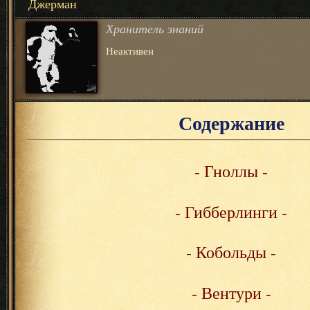
Джерман
Хранитель знаний
Неактивен
Содержание
- Гноллы -
- Гибберлинги -
- Кобольды -
- Вентури -