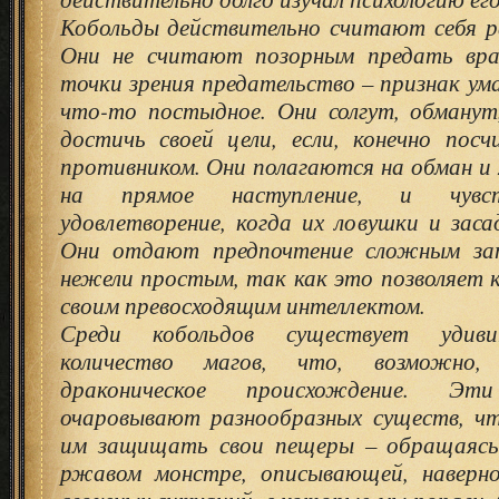
Кобольды действительно считают себя р
Они не считают позорным предать вра
точки зрения предательство – признак ума
что-то постыдное. Они солгут, обманут
достичь своей цели, если, конечно пос
противником. Они полагаются на обман и
на прямое наступление, и чувс
удовлетворение, когда их ловушки и за
Они отдают предпочтение сложным зап
нежели простым, так как это позволяет 
своим превосходящим интеллектом.
Среди кобольдов существует удиви
количество магов, что, возможно,
драконическое происхождение. Э
очаровывают разнообразных существ, ч
им защищать свои пещеры – обращаясь
ржавом монстре, описывающей, наверно