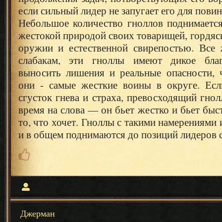
если сильный лидер не запугает его для пови
Небольшое количество гноллов поднимаетс
жестокой природой своих товарищей, гордяс
оружии и естественной свирепостью. Все
слабакам, эти гноллы имеют дикое бла
выносить лишения и реальные опасности, ч
они - самые жесткие воины в округе. Ес
сгусток гнева и страха, превосходящий гнол
время на слова — он бьет жестко и бьет быс
то, что хочет. Гноллы с такими намерениями
и в общем поднимаются до позиций лидеров с
Джерман