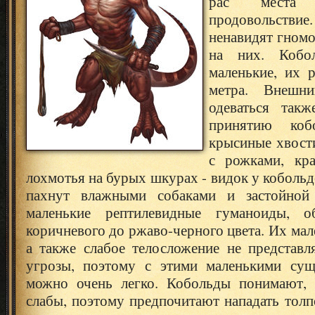
рас места
продовольств
ненавидят гномо
на них. Кобо
маленькие, их 
метра. Внешн
одеваться такж
принятию коб
крысиные хвост
с рожками, кр
лохмотья на бурых шкурах - видок у кобольд
пахнут влажными собаками и застойной 
маленькие рептилевидные гуманоиды, 
коричневого до ржаво-черного цвета. Их мал
а также слабое телосложение не представ
угрозы, поэтому с этими маленькими сущ
можно очень легко. Кобольды понимают, 
слабы, поэтому предпочитают нападать толп