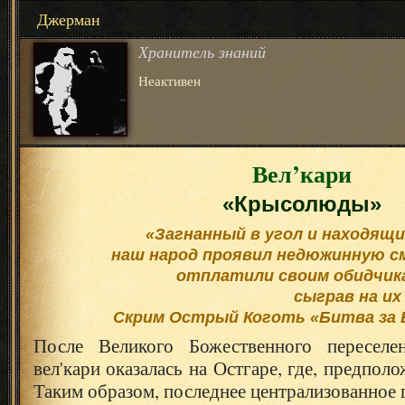
Джерман
Хранитель знаний
Неактивен
Вел’кари
«Крысолюды»
«Загнанный в угол и находящи
наш народ проявил недюжинную см
отплатили своим обидчик
сыграв на их
Скрим Острый Коготь «Битва за
После Великого Божественного переселе
вел'кари оказалась на Остгаре, где, предполо
Таким образом, последнее централизованное 