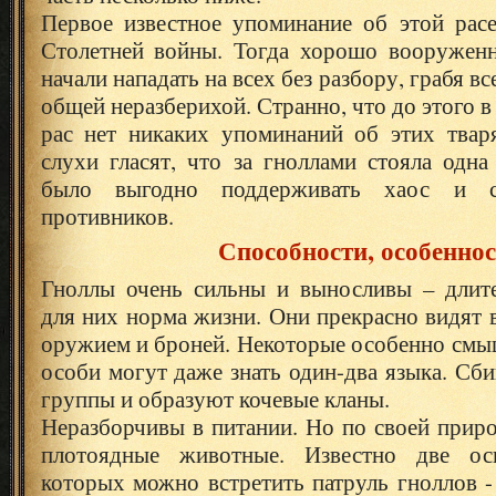
Первое известное упоминание об этой расе
Столетней войны. Тогда хорошо вооружен
начали нападать на всех без разбору, грабя в
общей неразберихой. Странно, что до этого в
рас нет никаких упоминаний об этих твар
слухи гласят, что за гноллами стояла одна
было выгодно поддерживать хаос и 
противников.
Способности, особенно
Гноллы очень сильны и выносливы – длит
для них норма жизни. Они прекрасно видят в
оружием и броней. Некоторые особенно смы
особи могут даже знать один-два языка. Сб
группы и образуют кочевые кланы.
Неразборчивы в питании. Но по своей прир
плотоядные животные. Известно две ос
которых можно встретить патруль гноллов 