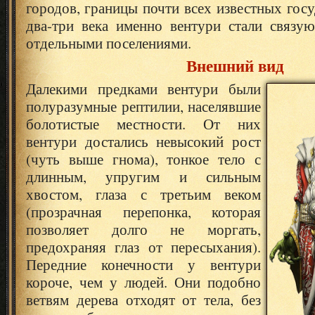
городов, границы почти всех известных госу
два-три века именно вентури стали связ
отдельными поселениями.
Внешний вид
Далекими предками вентури были
полуразумные рептилии, населявшие
болотистые местности. От них
вентури достались невысокий рост
(чуть выше гнома), тонкое тело с
длинным, упругим и сильным
хвостом, глаза с третьим веком
(прозрачная перепонка, которая
позволяет долго не моргать,
предохраняя глаз от пересыхания).
Передние конечности у вентури
короче, чем у людей. Они подобно
ветвям дерева отходят от тела, без