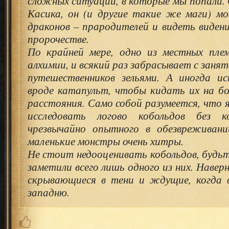
сложных ситуаций, в которые мы попали. 
Касика, он (и другие такие же маги) м
драконов – прародителей и видеть видени
пророчестве.
По крайней мере, одно из местных пле
алхимии, и всякий раз забрасывает с заня
путешественников зельями. А иногда и
вроде катапульт, чтобы кидать их на б
расстояния. Само собой разумеется, что я
исследовать логово кобольдов без к
чрезвычайно опытного в обезвреживан
маленькие монстры очень хитры.
Не стоит недооценивать кобольдов, будьте
заметили всего лишь одного из них. Наверн
скрывающиеся в тени и ждущие, когда 
западню.