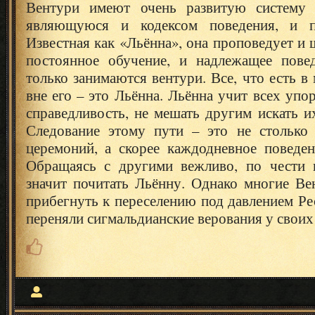
Вентури имеют очень развитую систему в
являющуюся и кодексом поведения, и п
Известная как «Льённа», она проповедует и 
постоянное обучение, и надлежащее пове
только занимаются вентури. Все, что есть в 
вне его – это Льённа. Льённа учит всех упо
справедливость, не мешать другим искать и
Следование этому пути – это не столько
церемоний, а скорее каждодневное поведен
Обращаясь с другими вежливо, по чести 
значит почитать Льённу. Однако многие В
прибегнуть к переселению под давлением Р
переняли сигмальдианские верования у своих