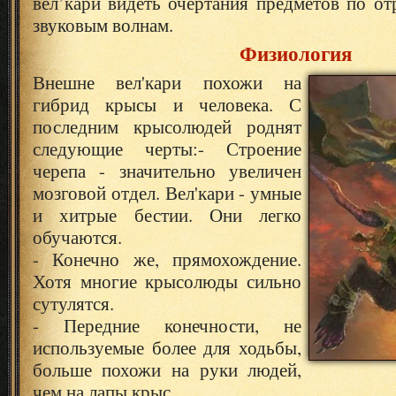
вел’кари видеть очертания предметов по о
звуковым волнам.
Физиология
Внешне вел'кари похожи на
гибрид крысы и человека. С
последним крысолюдей роднят
следующие черты:
- Строение
черепа - значительно увеличен
мозговой отдел. Вел'кари - умные
и хитрые бестии. Они легко
обучаются.
- Конечно же, прямохождение.
Хотя многие крысолюды сильно
сутулятся.
- Передние конечности, не
используемые более для ходьбы,
больше похожи на руки людей,
чем на лапы крыс.