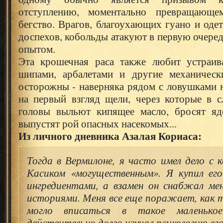
отступлению, моментально превращающе
бегство. Врагов, благоухающих гуано и оде
доспехов, кобольды атакуют в первую очеред
опытом.
Эта крошечная раса также любит устраив
шипами, арбалетами и другие механическ
осторожны - наверняка рядом с ловушками 
на первый взгляд щели, через которые в с
головы выльют кипящее масло, бросят яд
выпустят рой опасных насекомых...
Из личного дневника Азалая Кориаса:
Тогда в Вермилоне, я часто имел дело с 
Касиком «могущественным». Я купил ег
ингредиентами, а взамен он снабжал ме
историями. Меня все еще поражает, как т
могло вписаться в такое маленько
действительно долго изучал психологию его