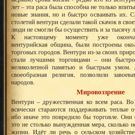
лет – эта раса была способна не только впиты
новые знания, но и быстро осваивать их. С
столетий вентури сделали такой скачок в сво
люди не смогли бы осуществить и за тысячу л
К настоящему моменту уже окончат
вентурийская община, были построены око
торговых городов. Вентури из-за своих прир
стали лучшими торговцами – они быстро 
великолепной памятью и быстрым умом. А
своеобразная религия, позволили завоев
народов.
Мировоззрение
Вентури – дружественная ко всем раса. Во
всячески стараются поддерживать теплые о
ибо иначе это повредило бы торговле. Они 
это не столько вынужденная мера, сколько 
жизни. Идёт ли речь о сельском хозяйстве