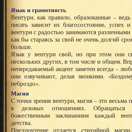
Язык и грамотность
Вентури, как правило, образованные – ведь
писать зависит их благосостояние, успех 
вентури с радостью занимаются различными 
как бы стараясь за свой не очень долгий ср
больше.
Язык у вентури свой, но при этом они с
нескольких других, в том числе и общем. Вп
непередаваемый акцент заметен всегда – люб
они озвучивают, делая звонкими. «Боэдо
неброздо».
Магия
С точки зрения вентури, магия – это весьма
в деловых отношениях. Обращаться
божественным заклинаниям каждый вен
детства.
Предпочтение отдается стихийной магии