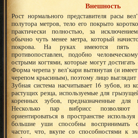
Внешность
Рост нормального представителя расы вел
полутора метров, тело его покрыто коротк
практически полностью, за исключение
обычно чуть менее метра, который начист
покрова. На руках имеются пять п
противопоставлен, подобно человеческом
острыми когтями, которые могут достигать 
Форма черепа у вел’кари вытянутая (и имеет
черепом крысиным), поэтому лицо выглядит 
Зубная система насчитывает 16 зубов, из 
растущих резца, используемые для грызущей
коренных зубов, предназначенные для 
Несколько пар вибрисс позволяют 
ориентироваться в пространстве используя
большие уши способны воспринимать о
частот, что, вкупе со способностями к эх