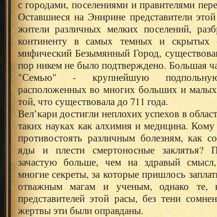
с городами, поселениями и правителями пере
Оставшиеся на Энирине представители этой
жители различных мелких поселений, раз
континенту в самых темных и скрытых о
мифический Безымянный Город, существован
пор никем не было подтверждено. Большая ча
"Семью" - крупнейшую подпольную
расположенных во многих больших и малых 
той, что существовала до 711 года.
Вел’кари достигли неплохих успехов в област
таких науках как алхимия и медицина. Кому 
противостоять различным болезням, как со
яды и плести смертоносные заклятья? П
зачастую больше, чем на здравый смысл,
многие секреты, за которые пришлось запла
отважным магам и ученым, однако те,
представителей этой расы, без тени сомне
жертвы эти были оправданы.