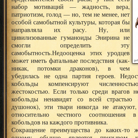
набор мотиваций — жадность, вера,
патриотизм, голод — но, тем не менее, нет
особой самобытной культуры, которая бы
направляла их расу. Ну, или
цивилизованные гуманоиды Энирина не
смогли определить эту
самобытность.
Недооценка этих уродцев
может иметь фатальные последствия (как-
никак, потомки драконов), в чем
убедилась не одна партия героев. Hедос
кобольды компенсируют численност
жестокостью. Если только среди врагов н
кобольды ненавидят со всей страстью 
душонок), эти твари никогда не атакуют
относительно честного соотношения в 
кобольдов на каждого противника.
Сокращение преимущества до каких-то ж
одному обычно является призывом к