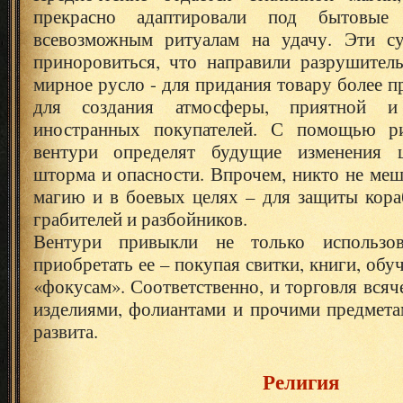
прекрасно адаптировали под бытовы
всевозможным ритуалам на удачу. Эти су
приноровиться, что направили разрушител
мирное русло - для придания товару более п
для создания атмосферы, приятной 
иностранных покупателей. С помощью ри
вентури определят будущие изменения ц
шторма и опасности. Впрочем, никто не меш
магию и в боевых целях – для защиты кора
грабителей и разбойников.
Вентури привыкли не только использо
приобретать ее – покупая свитки, книги, обу
«фокусам». Соответственно, и торговля вся
изделиями, фолиантами и прочими предмета
развита.
Религия