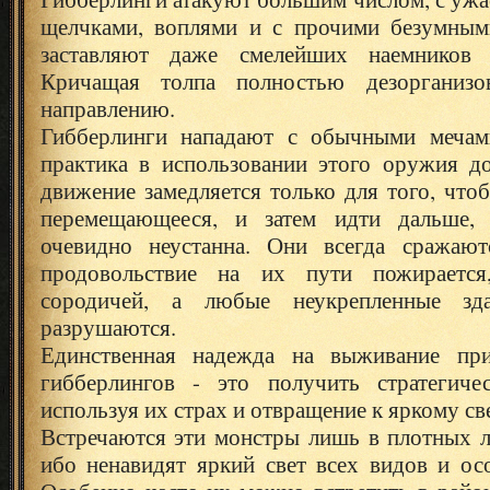
щелчками, воплями и с прочими безумным
заставляют даже смелейших наемников 
Кричащая толпа полностью дезорганиз
направлению.
Гибберлинги нападают с обычными мечам
практика в использовании этого оружия д
движение замедляется только для того, что
перемещающееся, и затем идти дальше, 
очевидно неустанна. Они всегда сражают
продовольствие на их пути пожираетс
сородичей, а любые неукрепленные зд
разрушаются.
Единственная надежда на выживание при
гибберлингов - это получить стратегиче
используя их страх и отвращение к яркому св
Встречаются эти монстры лишь в плотных л
ибо ненавидят яркий свет всех видов и ос