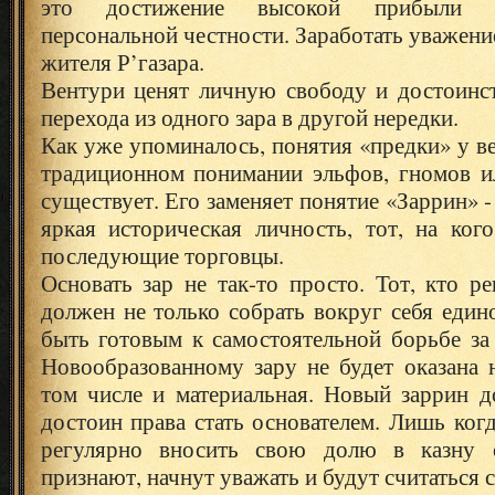
это достижение высокой прибыли 
персональной честности. Заработать уважени
жителя Р’газара.
Вентури ценят личную свободу и достоинст
перехода из одного зара в другой нередки.
Как уже упоминалось, понятия «предки» у ве
традиционном понимании эльфов, гномов ил
существует. Его заменяет понятие «Заррин» - 
яркая историческая личность, тот, на ког
последующие торговцы.
Основать зар не так-то просто. Тот, кто ре
должен не только собрать вокруг себя еди
быть готовым к самостоятельной борьбе за
Новообразованному зару не будет оказана 
том числе и материальная. Новый заррин д
достоин права стать основателем. Лишь ког
регулярно вносить свою долю в казну 
признают, начнут уважать и будут считаться 