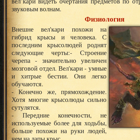
вел’кари видеть очертания предметов по о
звуковым волнам.
Физиология
Внешне вел'кари похожи на
гибрид крысы и человека. С
последним крысолюдей роднят
следующие черты:
- Строение
черепа - значительно увеличен
мозговой отдел. Вел'кари - умные
и хитрые бестии. Они легко
обучаются.
- Конечно же, прямохождение.
Хотя многие крысолюды сильно
сутулятся.
- Передние конечности, не
используемые более для ходьбы,
больше похожи на руки людей,
чем на лапы крыс.