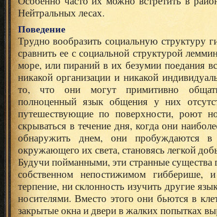
Особенно часто их можно встретить в райо
Нейтральных лесах.
Поведение
Трудно вообразить социальную структуру г
сравнить ее с социальной структурой лемми
море, или пираний в их безумии поедания вс
никакой организации и никакой индивидуал
то, что они могут примитивно общат
полноценный язык общения у них отсутст
путешествующие по поверхности, роют но
скрываться в течение дня, когда они наибол
обнаружить днем, они пробуждаются в 
окружающего их света, становясь легкой доб
Будучи пойманными, эти странные существа г
собственном непостижимом гибберише, и
терпение, ни склонность изучить другие язы
носителями. Вместо этого они бьются в кле
закрытые окна и двери в жалких попытках вы