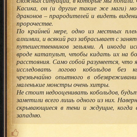
сложных ситуаций, в которые мы попали. 
Касика, он (и другие такие же маги) м
драконов – прародителей и видеть видени
пророчестве.
По крайней мере, одно из местных пле
алхимии, и всякий раз забрасывает с заня
путешественников зельями. А иногда и
вроде катапульт, чтобы кидать их на б
расстояния. Само собой разумеется, что я
исследовать логово кобольдов без к
чрезвычайно опытного в обезвреживан
маленькие монстры очень хитры.
Не стоит недооценивать кобольдов, будьте
заметили всего лишь одного из них. Наверн
скрывающиеся в тени и ждущие, когда 
западню.