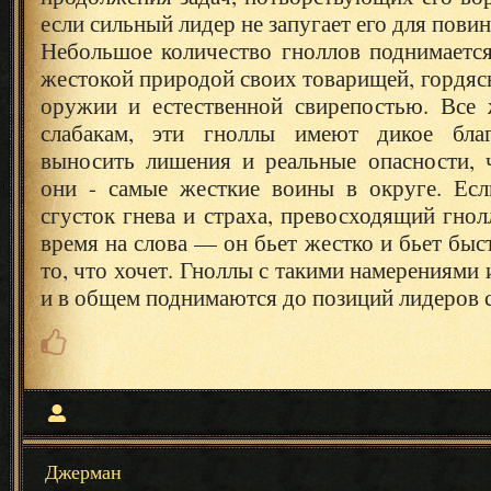
если сильный лидер не запугает его для пови
Небольшое количество гноллов поднимаетс
жестокой природой своих товарищей, гордяс
оружии и естественной свирепостью. Все
слабакам, эти гноллы имеют дикое бла
выносить лишения и реальные опасности, ч
они - самые жесткие воины в округе. Ес
сгусток гнева и страха, превосходящий гнол
время на слова — он бьет жестко и бьет быс
то, что хочет. Гноллы с такими намерениями
и в общем поднимаются до позиций лидеров с
Джерман