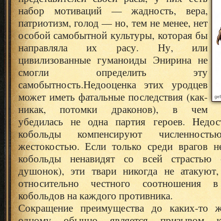
набор мотиваций — жадность, вера,
патриотизм, голод — но, тем не менее, нет
особой самобытной культуры, которая бы
направляла их расу. Ну, или
цивилизованные гуманоиды Энирина не
смогли определить эту
самобытность.
Недооценка этих уродцев
может иметь фатальные последствия (как-
никак, потомки драконов), в чем
убедилась не одна партия героев. Hедос
кобольды компенсируют численност
жестокостью. Если только среди врагов н
кобольды ненавидят со всей страстью 
душонок), эти твари никогда не атакуют
относительно честного соотношения в 
кобольдов на каждого противника.
Сокращение преимущества до каких-то ж
одному обычно является призывом к