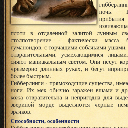
гибберлин
ночь.
прибытия 
извивающ
плоти в отдаленной залитой лунным св
столпотворение - фактически масса б
гуманоидов, с торчащими собачьими ушами,
отвратительными, усмехающимися лицами
сияют маниакальным светом. Они несут кор
чрезмерно длинных руках, и бегут вприпр
более быстрым.
Гибберлинги - прямоходящие существа, име
ноги. Их мех обычно заражен вшами и др
кожа отвратительна и непригодна для выде
звериной морде выделяются черные нем
зрачков.
Способности, особенности
Гибберлинги атакуют большим числом, с уж