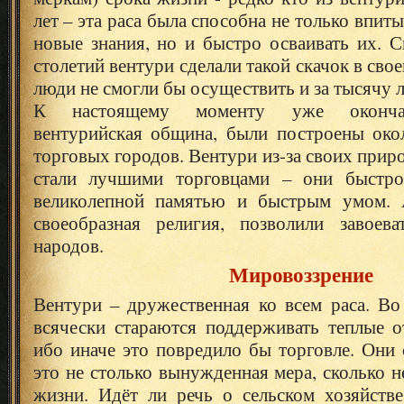
лет – эта раса была способна не только впиты
новые знания, но и быстро осваивать их. С
столетий вентури сделали такой скачок в сво
люди не смогли бы осуществить и за тысячу л
К настоящему моменту уже окончат
вентурийская община, были построены око
торговых городов. Вентури из-за своих прир
стали лучшими торговцами – они быстро 
великолепной памятью и быстрым умом. А
своеобразная религия, позволили завоев
народов.
Мировоззрение
Вентури – дружественная ко всем раса. Во
всячески стараются поддерживать теплые о
ибо иначе это повредило бы торговле. Они 
это не столько вынужденная мера, сколько 
жизни. Идёт ли речь о сельском хозяйстве