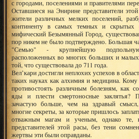
с городами, поселениями и правителями пере
Оставшиеся на Энирине представители этой
жители различных мелких поселений, раз
континенту в самых темных и скрытых о
мифический Безымянный Город, существован
пор никем не было подтверждено. Большая ча
"Семью" - крупнейшую подпольную
расположенных во многих больших и малых 
той, что существовала до 711 года.
Вел’кари достигли неплохих успехов в област
таких науках как алхимия и медицина. Кому 
противостоять различным болезням, как со
яды и плести смертоносные заклятья? П
зачастую больше, чем на здравый смысл,
многие секреты, за которые пришлось запла
отважным магам и ученым, однако те,
представителей этой расы, без тени сомне
жертвы эти были оправданы.