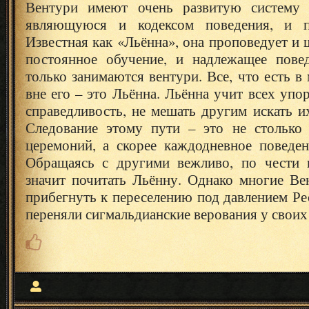
Вентури имеют очень развитую систему в
являющуюся и кодексом поведения, и п
Известная как «Льённа», она проповедует и 
постоянное обучение, и надлежащее пове
только занимаются вентури. Все, что есть в 
вне его – это Льённа. Льённа учит всех упо
справедливость, не мешать другим искать и
Следование этому пути – это не столько
церемоний, а скорее каждодневное поведен
Обращаясь с другими вежливо, по чести 
значит почитать Льённу. Однако многие В
прибегнуть к переселению под давлением Р
переняли сигмальдианские верования у своих