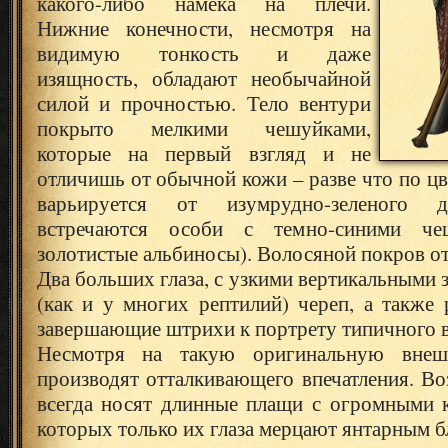
какого-либо намека на плечи.
Нижние конечности, несмотря на
видимую тонкость и даже
изящность, обладают необычайной
силой и прочностью.
Тело вентури
покрыто мелкими чешуйками,
которые на первый взгляд и не
отличишь от обычной кожи – разве что по цв
варьируется от изумрудно-зеленого д
встречаются особи с темно-синими че
золотистые альбиносы). Волосяной покров от
Два больших глаза, с узкими вертикальными 
(как и у многих рептилий) череп, а также
завершающие штрихи к портрету типичного в
Несмотря на такую оригинальную внеш
производят отталкивающего впечатления. В
всегда носят длинные плащи с огромными 
которых только их глаза мерцают янтарным б