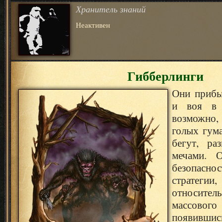
Хранитель знаний
Неактивен
Гибберлинги
Они прибы
и воя в 
возможно
голых гум
бегут, ра
мечами. 
безопасн
стратегии
относите
массового 
появив