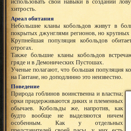
использовать свои навыки в создании ло
хитрость.
Ареал обитания
Небольшие кланы кобольдов живут в бол
покрытых джунглями регионов, но крупных 
Крупнейшая популяция кобольдов обитает
отрогах.
Также большие кланы кобольдов встреча
гряде и в Демонических Пустошах.
Ученые полагают, что большая популяция к
на Гаитане, но доподлинно это неизвестно.
Поведение
Природа гоблинов воинственна и властна;
орки придерживаются диких и племенных
обычаев. Кобольды же, напротив, как
будто вообще не выделяются ничем
особенным. Как у отдельных
представителей своей расы, у них есть