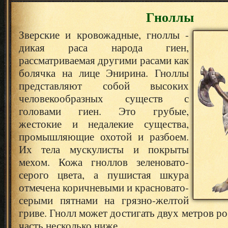
Гноллы
Зверские и кровожадные, гноллы -
дикая раса народа гиен,
рассматриваемая другими расами как
болячка на лице Энирина. Гноллы
представляют собой высоких
человекообразных существ с
головами гиен. Это грубые,
жестокие и недалекие существа,
промышляющие охотой и разбоем.
Их тела мускулисты и покрыты
мехом. Кожа гноллов зеленовато-
серого цвета, а пушистая шкура
отмечена коричневыми и красновато-
серыми пятнами на грязно-желтой
гриве. Гнолл может достигать двух метров р
часть несколько ниже.