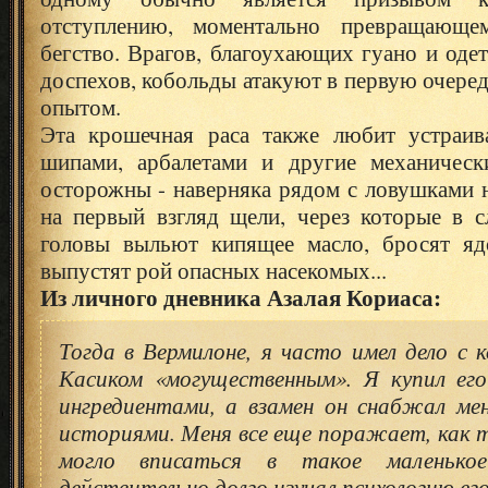
отступлению, моментально превращающе
бегство. Врагов, благоухающих гуано и оде
доспехов, кобольды атакуют в первую очеред
опытом.
Эта крошечная раса также любит устраив
шипами, арбалетами и другие механическ
осторожны - наверняка рядом с ловушками 
на первый взгляд щели, через которые в с
головы выльют кипящее масло, бросят яд
выпустят рой опасных насекомых...
Из личного дневника Азалая Кориаса:
Тогда в Вермилоне, я часто имел дело с 
Касиком «могущественным». Я купил ег
ингредиентами, а взамен он снабжал ме
историями. Меня все еще поражает, как т
могло вписаться в такое маленько
действительно долго изучал психологию его