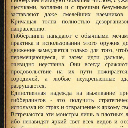
щелчками, воплями и с прочими безумным
заставляют даже смелейших наемников 
Кричащая толпа полностью дезорганиз
направлению.
Гибберлинги нападают с обычными мечам
практика в использовании этого оружия д
движение замедляется только для того, что
перемещающееся, и затем идти дальше, 
очевидно неустанна. Они всегда сражают
продовольствие на их пути пожираетс
сородичей, а любые неукрепленные зд
разрушаются.
Единственная надежда на выживание при
гибберлингов - это получить стратегиче
используя их страх и отвращение к яркому св
Встречаются эти монстры лишь в плотных л
ибо ненавидят яркий свет всех видов и ос