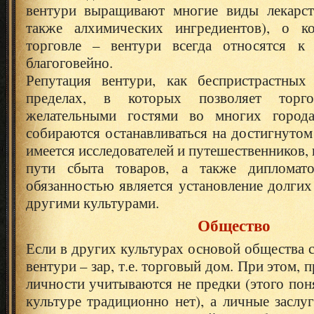
вентури выращивают многие виды лекарст
также алхимических ингредиентов), о ко
торговле – вентури всегда относятся к
благоговейно.
Репутация вентури, как беспристрастных
пределах, в которых позволяет торго
желательными гостями во многих город
собираются останавливаться на достигнутом
имеется исследователей и путешественников,
пути сбыта товаров, а также дипломат
обязанностью является установление долгих
другими культурами.
Общество
Если в других культурах основой общества с
вентури – зар, т.е. торговый дом. При этом, 
личности учитываются не предки (этого пон
культуре традиционно нет), а личные заслу