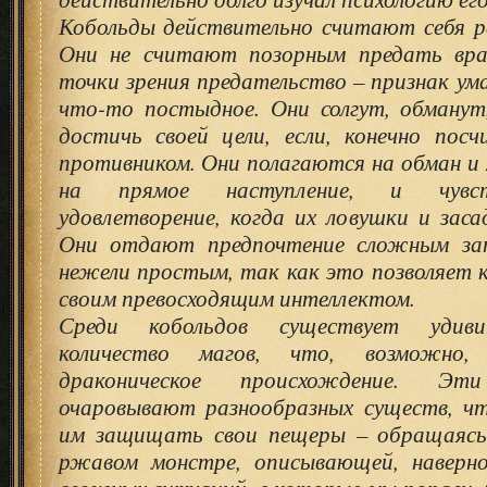
Кобольды действительно считают себя р
Они не считают позорным предать вра
точки зрения предательство – признак ума
что-то постыдное. Они солгут, обманут
достичь своей цели, если, конечно пос
противником. Они полагаются на обман и
на прямое наступление, и чувс
удовлетворение, когда их ловушки и за
Они отдают предпочтение сложным зап
нежели простым, так как это позволяет 
своим превосходящим интеллектом.
Среди кобольдов существует удиви
количество магов, что, возможно,
драконическое происхождение. Э
очаровывают разнообразных существ, ч
им защищать свои пещеры – обращаясь
ржавом монстре, описывающей, наверно