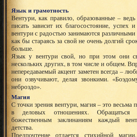
Язык и грамотность
Вентури, как правило, образованные – ведь
писать зависит их благосостояние, успех 
вентури с радостью занимаются различными 
как бы стараясь за свой не очень долгий ср
больше.
Язык у вентури свой, но при этом они с
нескольких других, в том числе и общем. Вп
непередаваемый акцент заметен всегда – люб
они озвучивают, делая звонкими. «Боэдо
неброздо».
Магия
С точки зрения вентури, магия – это весьма
в деловых отношениях. Обращаться
божественным заклинаниям каждый вен
детства.
Предпочтение отдается стихийной магии