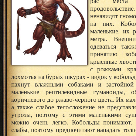
рас места
продовольств
ненавидят гномо
на них. Кобо
маленькие, их 
метра. Внешн
одеваться такж
принятию коб
крысиные хвост
с рожками, кр
лохмотья на бурых шкурах - видок у кобольд
пахнут влажными собаками и застойной 
маленькие рептилевидные гуманоиды, 
коричневого до ржаво-черного цвета. Их мал
а также слабое телосложение не представ
угрозы, поэтому с этими маленькими сущ
можно очень легко. Кобольды понимают, 
слабы, поэтому предпочитают нападать толп