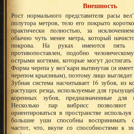
Внешность
Рост нормального представителя расы вел
полутора метров, тело его покрыто коротк
практически полностью, за исключение
обычно чуть менее метра, который начист
покрова. На руках имеются пять п
противопоставлен, подобно человеческом
острыми когтями, которые могут достигать 
Форма черепа у вел’кари вытянутая (и имеет
черепом крысиным), поэтому лицо выглядит 
Зубная система насчитывает 16 зубов, из 
растущих резца, используемые для грызущей
коренных зубов, предназначенные для 
Несколько пар вибрисс позволяют 
ориентироваться в пространстве используя
большие уши способны воспринимать о
частот, что, вкупе со способностями к эх