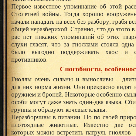
Первое известное упоминание об этой расе
Столетней войны. Тогда хорошо вооружен
начали нападать на всех без разбору, грабя в
общей неразберихой. Странно, что до этого в
рас нет никаких упоминаний об этих твар
слухи гласят, что за гноллами стояла одна
было выгодно поддерживать хаос и 
противников.
Способности, особенно
Гноллы очень сильны и выносливы – длит
для них норма жизни. Они прекрасно видят в
оружием и броней. Некоторые особенно смы
особи могут даже знать один-два языка. Сб
группы и образуют кочевые кланы.
Неразборчивы в питании. Но по своей прир
плотоядные животные. Известно две ос
которых можно встретить патруль гноллов 