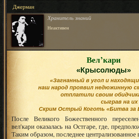
Джерман
Хранитель знаний
Неактивен
Вел’кари
«Крысолюды»
«Загнанный в угол и находящи
наш народ проявил недюжинную см
отплатили своим обидчик
сыграв на их
Скрим Острый Коготь «Битва за
После Великого Божественного переселе
вел'кари оказалась на Остгаре, где, предполо
Таким образом, последнее централизованное 