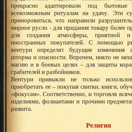
прекрасно адаптировали под бытовы
всевозможным ритуалам на удачу. Эти су
приноровиться, что направили разрушител
мирное русло - для придания товару более п
для создания атмосферы, приятной 
иностранных покупателей. С помощью ри
вентури определят будущие изменения ц
шторма и опасности. Впрочем, никто не меш
магию и в боевых целях – для защиты кора
грабителей и разбойников.
Вентури привыкли не только использо
приобретать ее – покупая свитки, книги, обу
«фокусам». Соответственно, и торговля вся
изделиями, фолиантами и прочими предмета
развита.
Религия