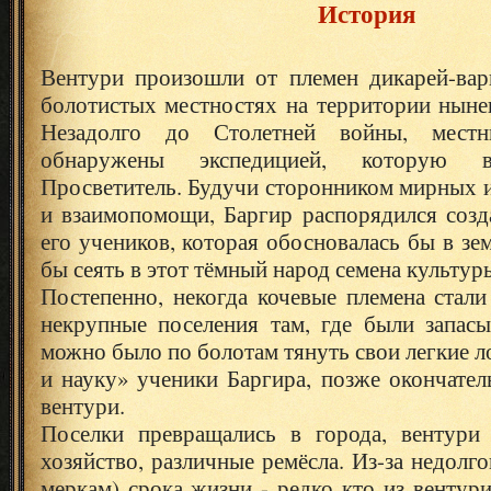
История
Вентури произошли от племен дикарей-вар
болотистых местностях на территории ныне
Незадолго до Столетней войны, мест
обнаружены экспедицией, которую в
Просветитель. Будучи сторонником мирных 
и взаимопомощи, Баргир распорядился созд
его учеников, которая обосновалась бы в зе
бы сеять в этот тёмный народ семена культур
Постепенно, некогда кочевые племена стали
некрупные поселения там, где были запасы
можно было по болотам тянуть свои легкие ло
и науку» ученики Баргира, позже окончате
вентури.
Поселки превращались в города, вентури 
хозяйство, различные ремёсла. Из-за недолг
меркам) срока жизни - редко кто из вентур