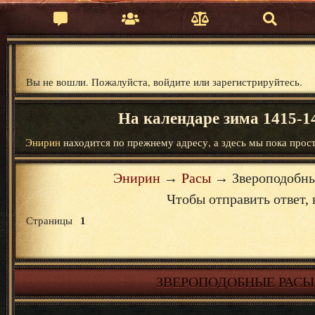
Вы не вошли.
Пожалуйста, войдите или зарегистрируйтесь.
На календаре зима 1415-14
Энирин
находится по прежнему адресу, а здесь мы пока прост
Энирин
→
Расы
→
Звероподобны
Чтобы отправить ответ
Страницы
1
ЗВЕРОПОДОБНЫЕ РАСЫ