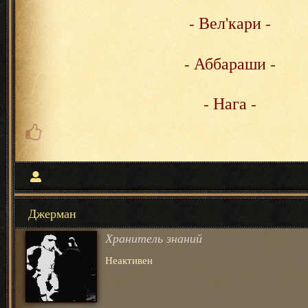
- Вел'кари -
- Аббараши -
- Нага -
Джерман
Хранитель знаний
Неактивен