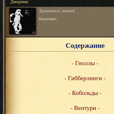
Джерман
Хранитель знаний
Неактивен
Содержание
- Гноллы -
- Гибберлинги -
- Кобольды -
- Вентури -