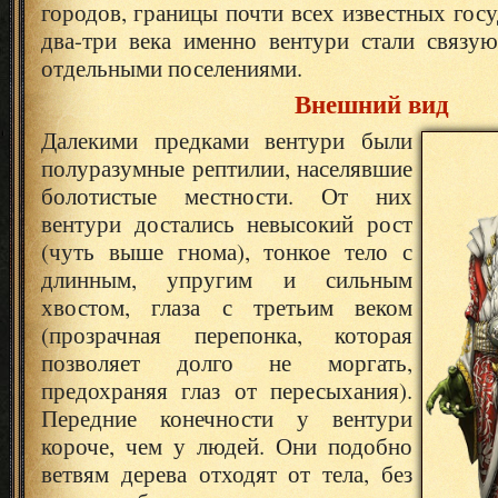
городов, границы почти всех известных госу
два-три века именно вентури стали связ
отдельными поселениями.
Внешний вид
Далекими предками вентури были
полуразумные рептилии, населявшие
болотистые местности. От них
вентури достались невысокий рост
(чуть выше гнома), тонкое тело с
длинным, упругим и сильным
хвостом, глаза с третьим веком
(прозрачная перепонка, которая
позволяет долго не моргать,
предохраняя глаз от пересыхания).
Передние конечности у вентури
короче, чем у людей. Они подобно
ветвям дерева отходят от тела, без