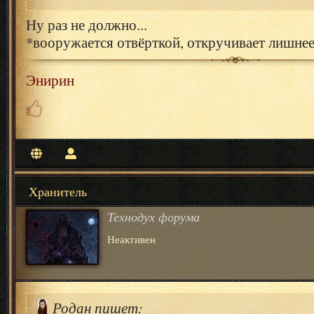
Ну раз не должно...
*вооружается отвёрткой, откручивает лишне
Энирин
Хранитель
Технодух форума
Неактивен
Родан пишет: