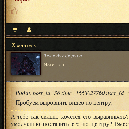
Хранитель
Технодух форума
Неактивен
Родан post_id=36 time=1668027760 user_id
Пробуем выровнять видео по центру.
А тебе так сильно хочется его выравнивать?
умолчанию поставить его по центру? Вмест