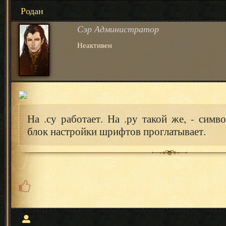
Родан
Сэр Администратор
Неактивен
На .су работает. На .ру такой же, - симво
блок настройки шрифтов проглатывает.