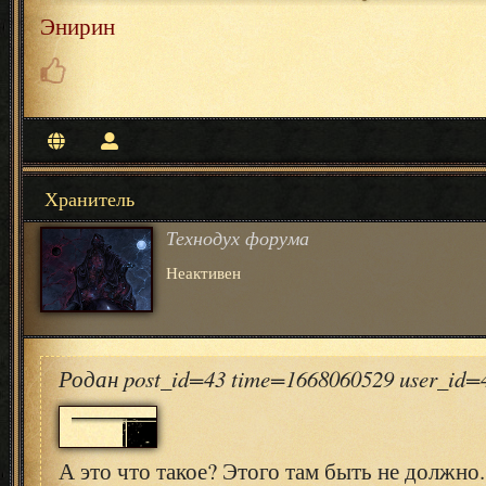
Энирин
Хранитель
Технодух форума
Неактивен
Родан post_id=43 time=1668060529 user_id
А это что такое? Этого там быть не должно.