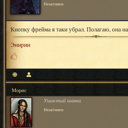
Неактивен
Кнопку фрейма я таки убрал. Полагаю, она на
Энирин
Морис
Ушастый шанки
Неактивен