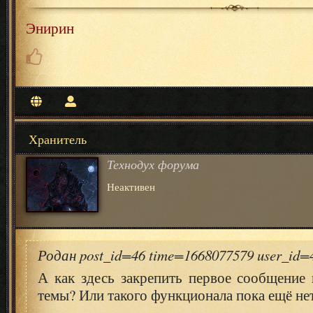
Энирин
Хранитель
Технодух форума
Неактивен
Родан post_id=46 time=1668077579 user_id
А как здесь закрепить первое сообщение 
темы? Или такого функционала пока ещё не