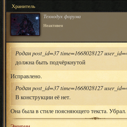
Хранитель
Технодух форума
Неактивен
Родан post_id=37 time=1668028127 user_id
должна быть подчёркнутой
Исправлено.
Родан post_id=37 time=1668028127 user_id
В конструкции её нет.
Она была в стиле поясняющего текста. Убрал.
Энирин