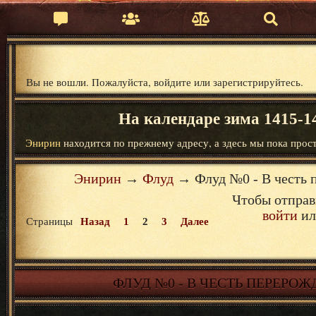
Вы не вошли.
Пожалуйста, войдите или зарегистрируйтесь.
На календаре зима 1415-14
Энирин
находится по прежнему адресу, а здесь мы пока прост
Энирин
→
Флуд
→
Флуд №0 - В честь
Чтобы отправ
войти
и
Страницы
Назад
1
2
3
Далее
ФЛУД №0 - В ЧЕСТЬ ПЕРЕРО