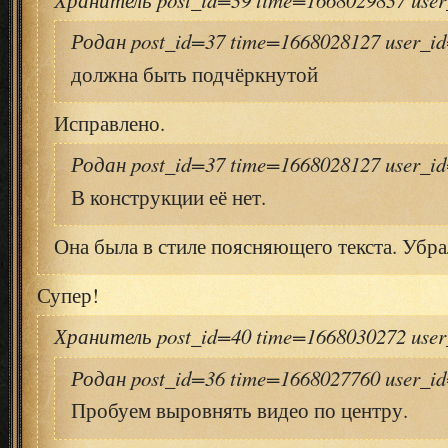
Родан post_id=37 time=1668028127 user_i
должна быть подчёркнутой
Исправлено.
Родан post_id=37 time=1668028127 user_i
В конструкции её нет.
Она была в стиле поясняющего текста. Убра
Супер!
Хранитель post_id=40 time=1668030272 use
Родан post_id=36 time=1668027760 user_i
Пробуем выровнять видео по центру.