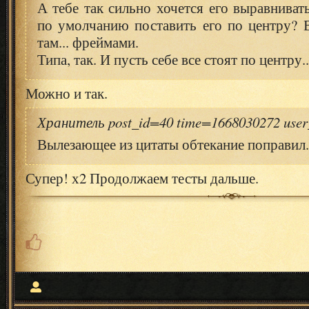
А тебе так сильно хочется его выравниват
по умолчанию поставить его по центру? 
там... фреймами.
Типа, так. И пусть себе все стоят по центру..
Можно и так.
Хранитель post_id=40 time=1668030272 use
Вылезающее из цитаты обтекание поправил.
Супер! х2 Продолжаем тесты дальше.