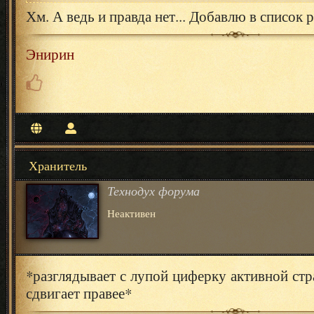
Хм. А ведь и правда нет... Добавлю в список 
Энирин
Хранитель
Технодух форума
Неактивен
*разглядывает с лупой циферку активной стр
сдвигает правее*