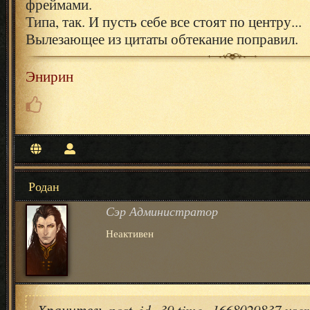
фреймами.
Типа, так. И пусть себе все стоят по центру...
Вылезающее из цитаты обтекание поправил.
Энирин
Родан
Сэр Администратор
Неактивен
Хранитель post_id=39 time=1668029837 use