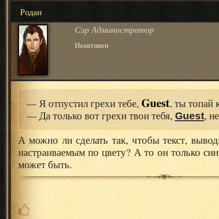
Родан
Сэр Администратор
Неактивен
Guest
— Я отпустил грехи тебе,
, ты топай 
— Да только вот грехи твои тебя,
, н
Guest
А можно ли сделать так, чтобы текст, выво
настраиваемым по цвету? А то он только си
может быть.