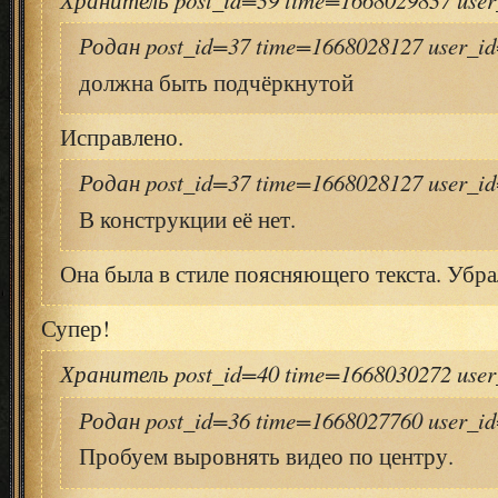
Родан post_id=37 time=1668028127 user_i
должна быть подчёркнутой
Исправлено.
Родан post_id=37 time=1668028127 user_i
В конструкции её нет.
Она была в стиле поясняющего текста. Убра
Супер!
Хранитель post_id=40 time=1668030272 use
Родан post_id=36 time=1668027760 user_i
Пробуем выровнять видео по центру.