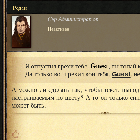
Родан
Сэр Администратор
Неактивен
Guest
— Я отпустил грехи тебе,
, ты топай 
— Да только вот грехи твои тебя,
, н
Guest
А можно ли сделать так, чтобы текст, выво
настраиваемым по цвету? А то он только си
может быть.