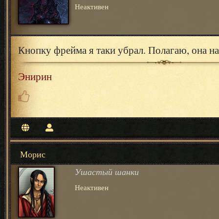
Неактивен
Кнопку фрейма я таки убрал. Полагаю, она на
Энирин
Морис
Ушастый шанки
Неактивен