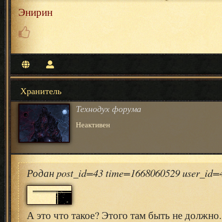
Энирин
Хранитель
Технодух форума
Неактивен
Родан post_id=43 time=1668060529 user_id
А это что такое? Этого там быть не должно.