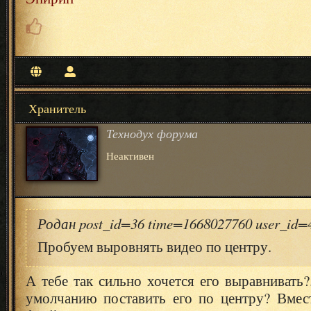
Хранитель
Технодух форума
Неактивен
Родан post_id=36 time=1668027760 user_id
Пробуем выровнять видео по центру.
А тебе так сильно хочется его выравнивать?
умолчанию поставить его по центру? Вмест