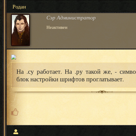
Родан
Сэр Администратор
Неактивен
На .су работает. На .ру такой же, - симво
блок настройки шрифтов проглатывает.