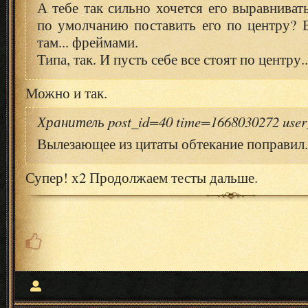
А тебе так сильно хочется его выравниват
по умолчанию поставить его по центру? 
там... фреймами.
Типа, так. И пусть себе все стоят по центру..
Можно и так.
Хранитель post_id=40 time=1668030272 use
Вылезающее из цитаты обтекание поправил.
Супер! х2 Продолжаем тесты дальше.