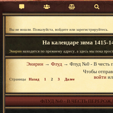
Вы не вошли.
Пожалуйста, войдите или зарегистрируйтесь.
На календаре зима 1415-14
Энирин
находится по прежнему адресу, а здесь мы пока прост
Энирин
→
Флуд
→
Флуд №0 - В честь
Чтобы отправ
войти
и
Страницы
Назад
1
2
3
Далее
ФЛУД №0 - В ЧЕСТЬ ПЕРЕРО