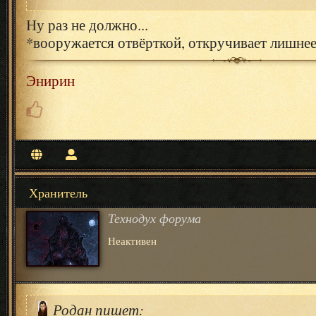
Ну раз не должно...
*вооружается отвёрткой, откручивает лишне
Энирин
Хранитель
Технодух форума
Неактивен
Родан пишет: