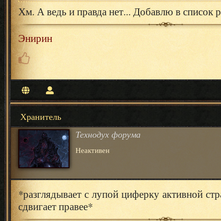
Хм. А ведь и правда нет... Добавлю в список 
Энирин
Хранитель
Технодух форума
Неактивен
*разглядывает с лупой циферку активной стр
сдвигает правее*