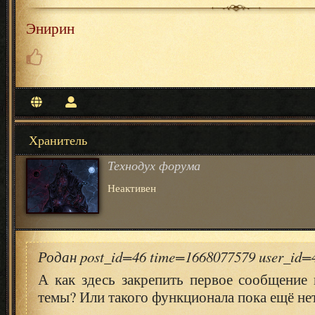
Энирин
Хранитель
Технодух форума
Неактивен
Родан post_id=46 time=1668077579 user_id
А как здесь закрепить первое сообщение 
темы? Или такого функционала пока ещё не