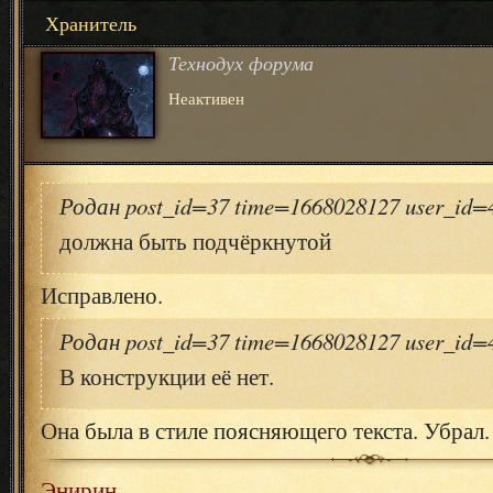
Хранитель
Технодух форума
Неактивен
Родан post_id=37 time=1668028127 user_id
должна быть подчёркнутой
Исправлено.
Родан post_id=37 time=1668028127 user_id
В конструкции её нет.
Она была в стиле поясняющего текста. Убрал.
Энирин