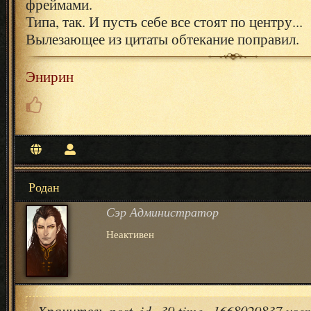
фреймами.
Типа, так. И пусть себе все стоят по центру...
Вылезающее из цитаты обтекание поправил.
Энирин
Родан
Сэр Администратор
Неактивен
Хранитель post_id=39 time=1668029837 use