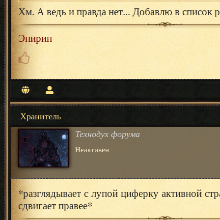
Хм. А ведь и правда нет... Добавлю в список 
Энирин
Хранитель
Технодух форума
Неактивен
*разглядывает с лупой циферку активной стр
сдвигает правее*