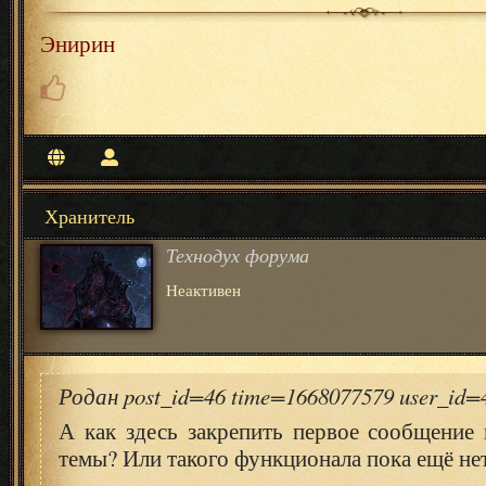
Энирин
Хранитель
Технодух форума
Неактивен
Родан post_id=46 time=1668077579 user_id
А как здесь закрепить первое сообщение 
темы? Или такого функционала пока ещё не