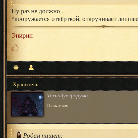
Ну раз не должно...
*вооружается отвёрткой, откручивает лишне
Энирин
Хранитель
Технодух форума
Неактивен
Родан пишет: