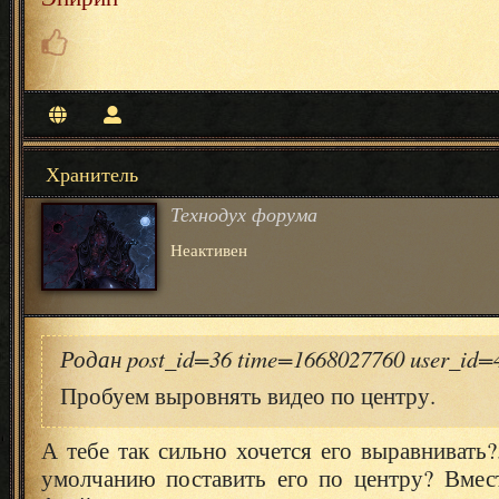
Хранитель
Технодух форума
Неактивен
Родан post_id=36 time=1668027760 user_id
Пробуем выровнять видео по центру.
А тебе так сильно хочется его выравнивать?
умолчанию поставить его по центру? Вмест