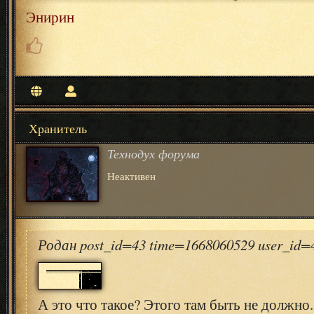
Энирин
Хранитель
Технодух форума
Неактивен
Родан post_id=43 time=1668060529 user_id
А это что такое? Этого там быть не должно.