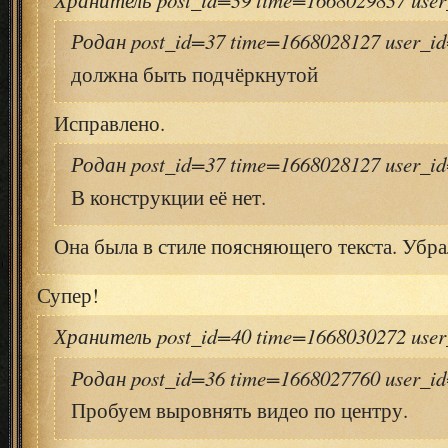
Родан post_id=37 time=1668028127 user_i
должна быть подчёркнутой
Исправлено.
Родан post_id=37 time=1668028127 user_i
В конструкции её нет.
Она была в стиле поясняющего текста. Убра
Супер!
Хранитель post_id=40 time=1668030272 use
Родан post_id=36 time=1668027760 user_i
Пробуем выровнять видео по центру.