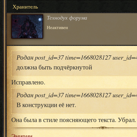
Хранитель
Технодух форума
Неактивен
Родан post_id=37 time=1668028127 user_id
должна быть подчёркнутой
Исправлено.
Родан post_id=37 time=1668028127 user_id
В конструкции её нет.
Она была в стиле поясняющего текста. Убрал.
Энирин