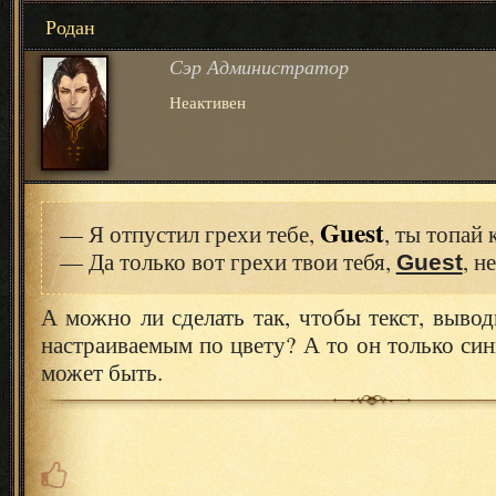
Родан
Сэр Администратор
Неактивен
Guest
— Я отпустил грехи тебе,
, ты топай 
— Да только вот грехи твои тебя,
, н
Guest
А можно ли сделать так, чтобы текст, выво
настраиваемым по цвету? А то он только си
может быть.