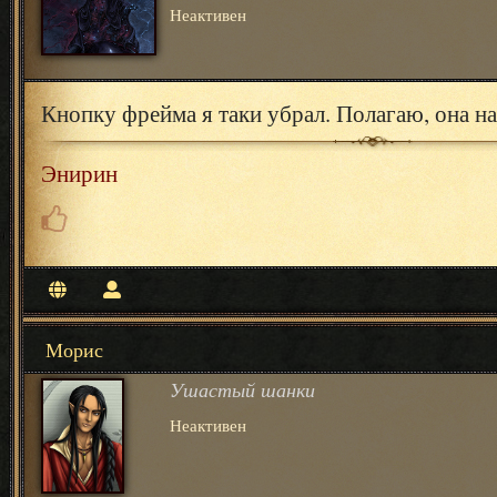
Неактивен
Кнопку фрейма я таки убрал. Полагаю, она на
Энирин
Морис
Ушастый шанки
Неактивен