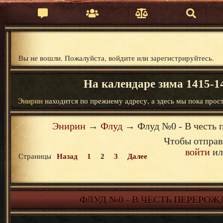
Вы не вошли.
Пожалуйста, войдите или зарегистрируйтесь.
На календаре зима 1415-14
Энирин
находится по прежнему адресу, а здесь мы пока прост
Энирин
→
Флуд
→
Флуд №0 - В честь
Чтобы отправ
войти
и
Страницы
Назад
1
2
3
Далее
ФЛУД №0 - В ЧЕСТЬ ПЕРЕРО