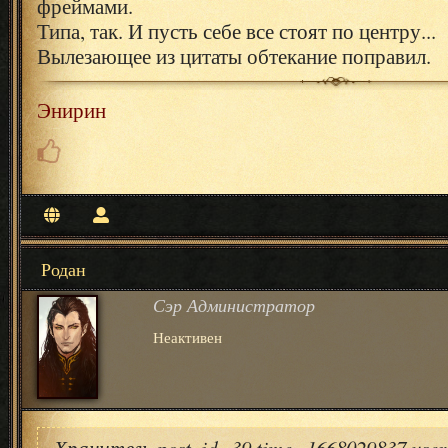
фреймами.
Типа, так. И пусть себе все стоят по центру...
Вылезающее из цитаты обтекание поправил.
Энирин
Родан
Сэр Администратор
Неактивен
Хранитель post_id=39 time=1668029837 use