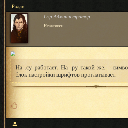
Родан
Сэр Администратор
Неактивен
На .су работает. На .ру такой же, - симво
блок настройки шрифтов проглатывает.