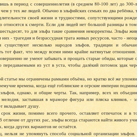
шь в период с совершеннолетия (в среднем 80-100 лет) до 300-ле
 чем у тех же людей. Обычно в эльфийских семьях по два ребёнка, т
длительности своей жизни и трудностями, сопутствующими рожде
 относятся к смерти. Если для людей нет большой разницы в том,
шестьдесят, то для эльфа такие сравнения некорректны. Эльфы жи
я них - трагедия и безрассудная трата живых ресурсов, часто - нео
я существуют несколько народов эльфов, традиции и обычаи
ть тот факт, что между всеми ними крайне натянутые отношения.
совершенно не умеют забывать и прощать старые обиды, которые 
о передаваемыми из уст в уста, чтобы далёкий потомок эдак че
й статье мы ограничены рамками объёма, но кратко всё же упомян
ремучие времена, когда ещё гоблинские и огрские империи подмина
 эльфов, однако, и общие черты. Так, например, всех их объедин
 мелодия, застывшая в мраморе фигура или пляска клинков, - э
т вкладывает душу.
 срок жизни, помимо всего прочего, оставляет отпечаток и в т
В отличие от других рас, эльфы всегда стараются найти живого учи
х, когда других вариантов не остаётся.
ц, нельзя не упомянуть способа социальной организации эльфов