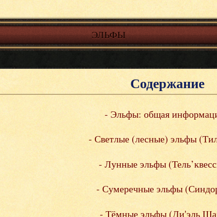
ЭЛЬФЫ
Содержание
- Эльфы: общая информаци
- Светлые (лесные) эльфы (Тиль
- Лунные эльфы (Тель’квесс
- Сумеречные эльфы (Синдор
- Тёмные эльфы (Ди'эль Ша