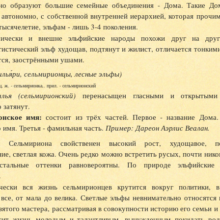
но образуют большие семейные объединения - Дома. Такие Дом
 автономно, с собственной внутренней иерархией, которая прочи
тысячелетие, эльфам - лишь 3-4 поколения.
ически и внешне эльфийские народы похожи друг на друга
тистический эльф худощав, подтянут и жилист, отличается тонки
тся, заострёнными ушами.
илья́ри, сельмирионцы, лесные эльфы)
ц, ж. - сельмирионка,. прил. - сельмирионский
лья (сельмирионский)
перенасыщен гласными и открытыми 
 затянут.
онское имя:
состоит из трёх частей. Первое - название Дома.
 имя. Третья - фамильная часть.
Пример: Дареон Аэрлис Веалан.
м Сельмириона свойственен высокий рост, худощавое, по
ие, светлая кожа. Очень редко можно встретить русых, почти ник
остальные оттенки равновероятны. По природе эльфийские
.
чески вся жизнь сельмирионцев крутится вокруг политики, 
все, от мала до велика. Светлые эльфы невнимательно относятся
зятого мастера, рассматривая в совокупности историю его семьи и
тит жизнь молодым и талантливым, вынужденным покидать род