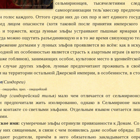
сельмирионцев, тысячелетиями с
самоорганизации тель’квессир предпоч
н голос каждого. Оттого среди них до сих пор и нет единого гос
ред лицом опасности (хотя таковой после принятия имперског
в и торжеств, когда лунные эльфы устраивают пышные ярмарки 
гда можно ощутить разъединяющую и в то же время связующую тел
ежение догмами у лунных эльфов проявляется во всём: как в иску
одной их особенностью является страсть к азартным играм (в кото
аже гоблинов), занимающих особое, культовое место в эденвейтской
в случае других эльфов, лунные предпочитают проживать в сво
и на территории остальной Джерской империи, в особенности, в сто
е
(Синдореи)
 - синдорейка, прил. - синдорейский
дар (синдорейский тилья)
мало чем отличается от сельмирионск
и предпочитали жить изолированно, однако в Сельмирионе нах
м контакте со светлыми эльфами. Отдельным языком считается ли
ами.
кое имя:
сумеречные эльфы отринули привязанности к Домам. Со
у них священным, в связи с чем появились даже особые обряды. 
дают родители, причём в него обязательно закладывается опр