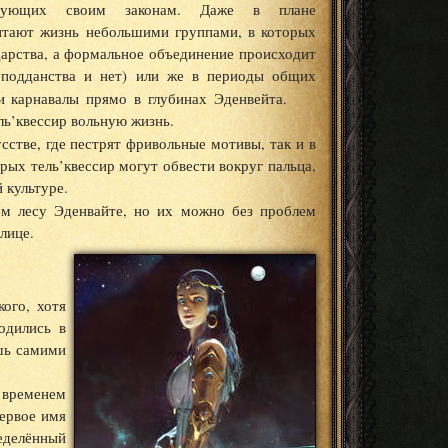
ледующих своим законам. Даже в плане
итают жизнь небольшими группами, в которых
ударства, а формальное объединение происходит
о подданства и нет) или же в периоды общих
и карнавалы прямо в глубинах Эденвейта.
ь’квессир вольную жизнь.
сстве, где пестрят фривольные мотивы, так и в
рых тель’квессир могут обвести вокруг пальца,
 культуре.
ём лесу Эденвайте, но их можно без проблем
лице.
ого, хотя
одились в
шь самими
 временем
Первое имя
еделённый