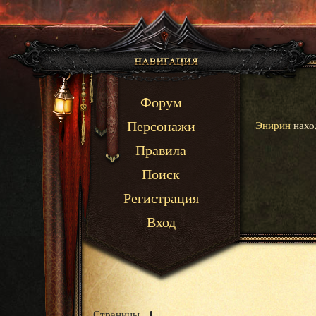
Форум
Энирин
наход
Персонажи
Правила
Поиск
Регистрация
Вход
Страницы
1