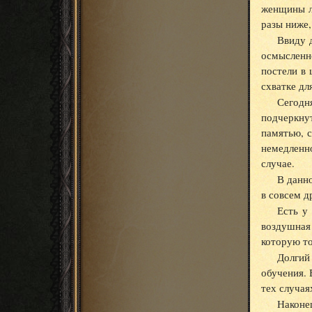
женщины ли
разы ниже,
Ввиду 
осмысленно
постели в 
схватке дл
Сегодн
подчеркну
памятью, 
немедленн
случае.
В данно
в совсем д
Есть у
воздушная
которую то
Долгий
обучения. 
тех случая
Наконе