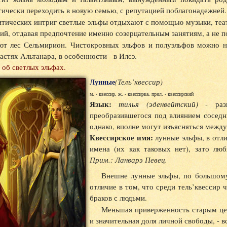
тически переходить в новую семью, с репутацией поблагонадежней.
итических интриг светлые эльфы отдыхают с помощью музыки, теат
ий, отдавая предпочтение именно созерцательным занятиям, а не
ют лес Сельмирион. Чистокровных эльфов и полуэльфов можно на
астях Альтанара, в особенности - в Илсэ.
об светлых эльфах.
Лунные
(Тель’квессир)
м. - квессир, ж. - квессирка, прил. - квессирский
Язык:
тилья (эденвейтский)
- разн
преобразившегося под влиянием соседн
однако, вполне могут изъясняться между
Квессирское имя:
лунные эльфы, в отл
имена (их как таковых нет), зато лю
Прим.: Ланварэ Певец.
Внешне лунные эльфы, по большому
отличие в том, что среди тель’квессир
браков с людьми.
Меньшая приверженность старым це
и значительная доля личной свободы, - в