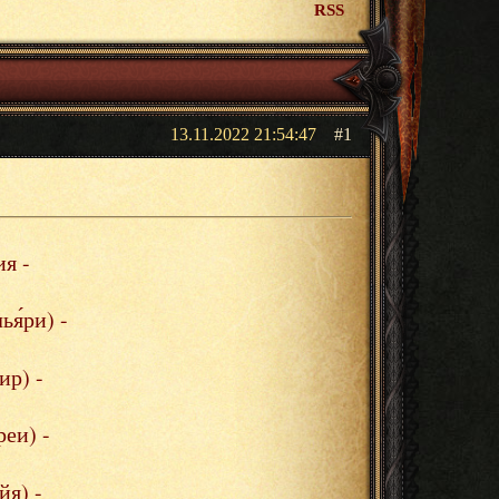
RSS
13.11.2022 21:54:47
1
я -
я́ри) -
ир) -
еи) -
йя) -