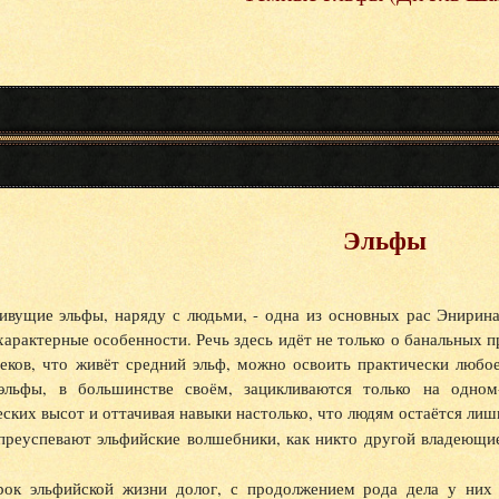
Эльфы
ивущие эльфы, наряду с людьми, - одна из основных рас Энирин
характерные особенности. Речь здесь идёт не только о банальных п
 веков, что живёт средний эльф, можно освоить практически люб
эльфы, в большинстве своём, зацикливаются только на одном
ских высот и оттачивая навыки настолько, что людям остаётся лиш
преуспевают эльфийские волшебники, как никто другой владеющи
рок эльфийской жизни долог, с продолжением рода дела у них