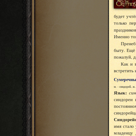
будет учтё
только пе
празднико
Именно то
Пренебр
быту. Ещё 
пожалуй, д
Как и 
встретить 
Сумеречны
м. - синдорей, ж.
Язык:
син
синдореи 
постоянно
синдорейц
Синдорейс
имя стало 
младенцу 