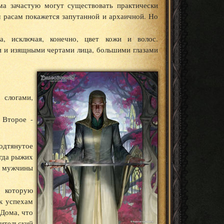
а зачастую могут существовать практически
м расам покажется запутанной и архаичной. Но
, исключая, конечно, цвет кожи и волос.
ми и изящными чертами лица, большими глазами
слогами,
 Второе -
дтянутое
огда рыжих
 мужчины
в которую
 к успехам
 Дома, что
ительский