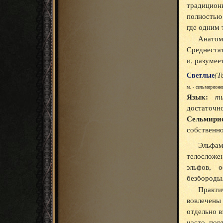
традицион
полностью
где одним 
Анатом
Среднеста
и, разумее
Светлые
(Т
м. - сельмирионе
Язык:
ти
достаточно
Сельмири
собственно
Эльфа
телосложен
эльфов, 
безбороды
Практи
вовлечены 
отдельно в
часто пор