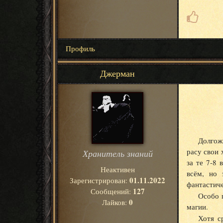
Профиль
Джерман
Долгож
расу свои 
Хранитель знаний
за те 7-8
Неактивен
всём, но 
01.11.2022
Зарегистрирован:
фантастиче
127
Сообщений:
Особо 
0
Лайков:
магии.
Хотя с