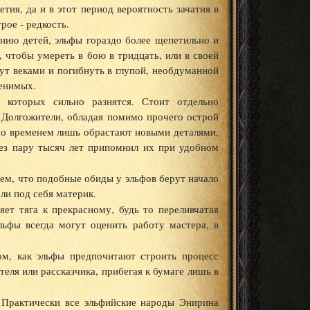
тия, да и в этот период вероятность зачатия в
рое - редкость.
нию детей, эльфы гораздо более щепетильно и
 чтобы умереть в бою в тридцать, или в своей
вут веками и погибнуть в глупой, необдуманной
ценимых.
 которых сильно разнятся. Стоит отдельно
 Долгожители, обладая помимо прочего острой
со временем лишь обрастают новыми деталями,
рез пару тысяч лет припомнил их при удобном
ем, что подобные обиды у эльфов берут начало
ли под себя материк.
яет тяга к прекрасному, будь то переливчатая
льфы всегда могут оценить работу мастера, в
ом, как эльфы предпочитают строить процесс
теля или рассказчика, прибегая к бумаге лишь в
. Практически все эльфийские народы Энирина