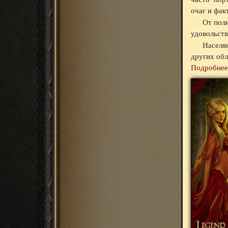
очаг и фак
От пол
удовольств
Населя
других обл
Подробнее 