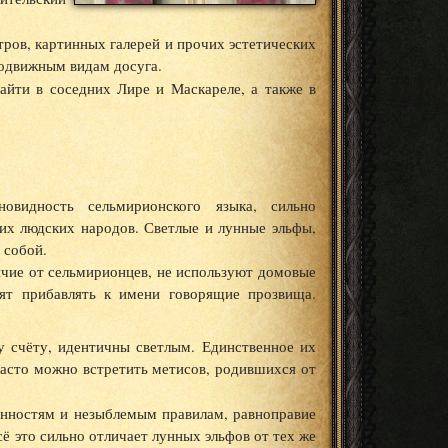
ров, картинных галерей и прочих эстетических
 подвижным видам досуга.
йти в соседних Лире и Маскареле, а также в
овидность сельмирионского языка, сильно
их людских народов. Светлые и лунные эльфы,
 собой.
ичие от сельмирионцев, не используют домовые
бят прибавлять к имени говорящие прозвища.
 счёту, идентичны светлым. Единственное их
 часто можно встретить метисов, родившихся от
нностям и незыблемым правилам, равноправие
сё это сильно отличает лунных эльфов от тех же