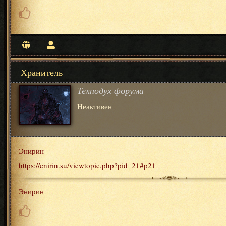
Хранитель
Технодух форума
Неактивен
Энирин
https://enirin.su/viewtopic.php?pid=21#p21
Энирин