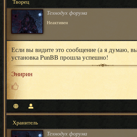
Творец
Технодух форума
Неактивен
Если вы видите это сообщение (а я думаю, вы 
установка PunBB прошла успешно!
Энирин
Хранитель
Технодух форума