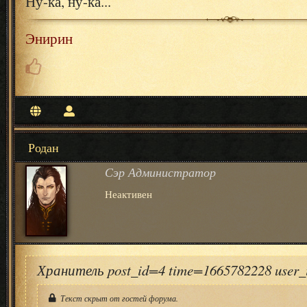
Ну-ка, ну-ка...
Энирин
Родан
Сэр Администратор
Неактивен
Хранитель post_id=4 time=1665782228 user
Текст скрыт от гостей форума.