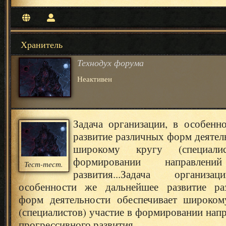
Хранитель
Технодух форума
Неактивен
Задача организации, в особенн
развитие различных форм деятел
широкому кругу (специали
формировании направлений
Тест-тест.
развития...
Задача организа
особенности же дальнейшее развитие ра
форм деятельности обеспечивает широком
(специалистов) участие в формировании нап
прогрессивного развития...