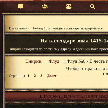
Вы не вошли.
Пожалуйста, войдите или зарегистрируйтесь.
На календаре зима 1415-14
Энирин
находится по прежнему адресу, а здесь мы пока прост
Энирин
→
Флуд
→
Флуд №0 - В честь
Чтобы отправить от
и
Страницы
1
2
3
Далее
ФЛУД №0 - В ЧЕСТЬ ПЕРЕРО