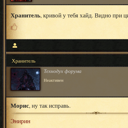
Хранитель
, кривой у тебя хайд. Видно при
Хранитель
Технодух форума
Неактивен
Морис
, ну так исправь.
Энирин