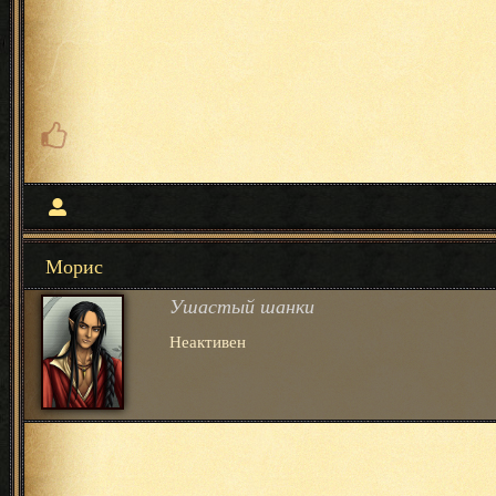
Морис
Ушастый шанки
Неактивен