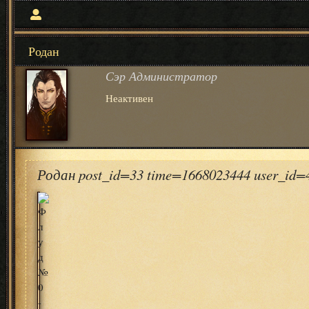
Родан
Сэр Администратор
Неактивен
Родан post_id=33 time=1668023444 user_id