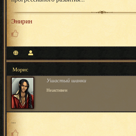
Энирин
Морис
Ушастый шанки
Неактивен
...