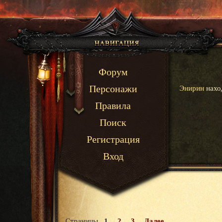
Форум
Энирин
наход
Персонажи
Правила
Поиск
Регистрация
Вход
Страницы
1
2
3
Далее