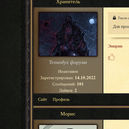
Хранитель
Текст 
Для про
Энирин
Технодух форума
Неактивен
14.10.2022
Зарегистрирован:
101
Сообщений:
2
Лайков:
Сайт
Профиль
Морис