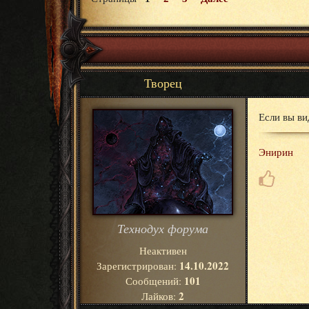
Творец
Если вы ви
Энирин
Технодух форума
Неактивен
14.10.2022
Зарегистрирован:
101
Сообщений:
2
Лайков: