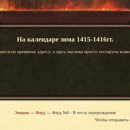
На календаре зима 1415-1416гг.
ится по прежнему адресу, а здесь мы пока просто тестируем всяко
Энирин
→
Флуд
→
Флуд №0 - В честь перерождения
Чтобы отправить 