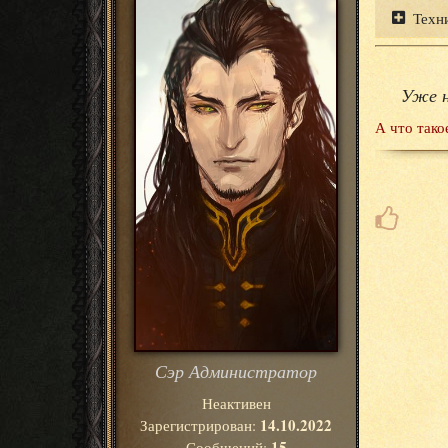
Техн
Уже н
А что тако
Сэр Администратор
Неактивен
14.10.2022
Зарегистрирован:
15
Сообщений: