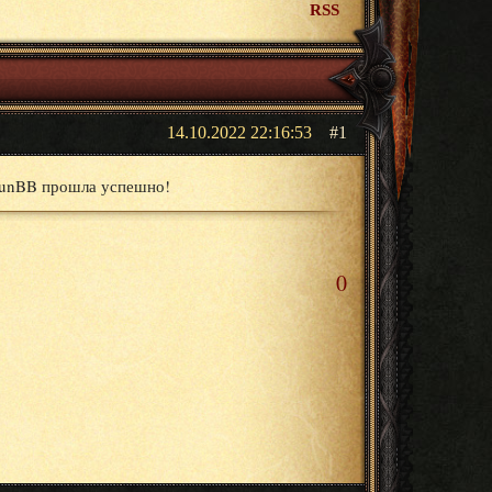
RSS
14.10.2022 22:16:53
1
а PunBB прошла успешно!
0