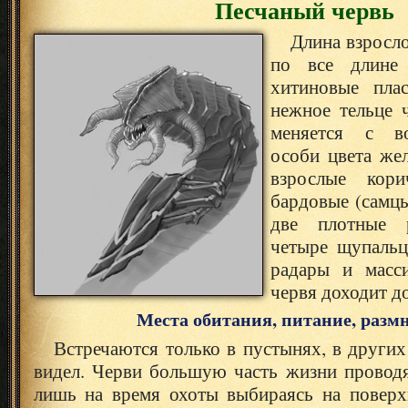
Песчаный червь
Длина взросло
по все длине 
хитиновые пла
нежное тельце 
меняется с во
особи цвета жел
взрослые кори
бардовые (самц
две плотные р
четыре щупальц
радары и масси
червя доходит д
Места обитания, питание, разм
Встречаются только в пустынях, в других
видел. Черви большую часть жизни проводя
лишь на время охоты выбираясь на поверхн