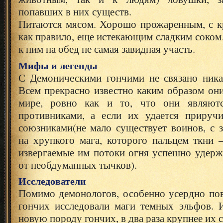
попавших в них существ.
Питаются мясом. Хорошо прожаренным, с кр
как правило, еще истекающим сладким соко
к ним на обед не самая завидная участь.
Мифы и легенды
С Демоническими гончими не связано ник
Всем прекрасно известно каким образом он
мире, ровно как и то, что они являют
противниками, а если их удается прируч
союзниками(не мало существует воинов, с 
на хрупкого мага, которого пальцем ткни –
извергаемые им потоки огня успешно уде
от необдуманных тычков).
Исследователи
Помимо демонологов, особенно усердно по
гончих исследовали маги темных эльфов. 
новую породу гончих, в два раза крупнее их 