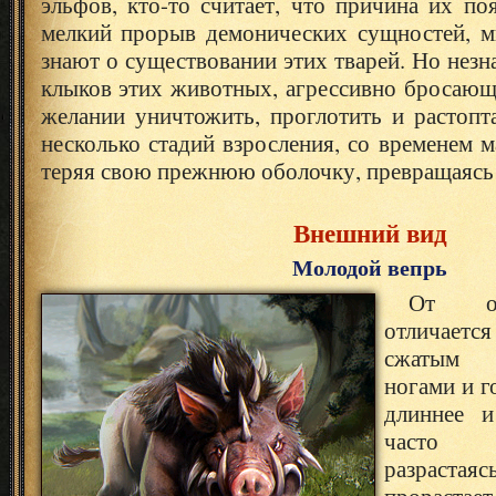
эльфов, кто-то считает, что причина их по
мелкий прорыв демонических сущностей, м
знают о существовании этих тварей. Но незна
клыков этих животных, агрессивно бросающ
желании уничтожить, проглотить и растопт
несколько стадий взросления, со временем м
теряя свою прежнюю оболочку, превращаясь 
Внешний вид
Молодой вепрь
От об
отличаетс
сжатым 
ногами и г
длиннее и
часто з
разрастаяс