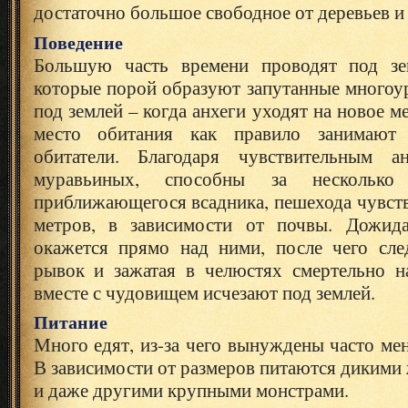
достаточно большое свободное от деревьев и 
Поведение
Большую часть времени проводят под зем
которые порой образуют запутанные многоу
под землей – когда анхеги уходят на новое 
место обитания как правило занимают
обитатели. Благодаря чувствительным ан
муравьиных, способны за несколько
приближающегося всадника, пешехода чувств
метров, в зависимости от почвы. Дожида
окажется прямо над ними, после чего сле
рывок и зажатая в челюстях смертельно н
вместе с чудовищем исчезают под землей.
Питание
Много едят, из-за чего вынуждены часто мен
В зависимости от размеров питаются диким
и даже другими крупными монстрами.