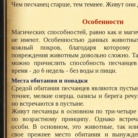
Чем песчанец старше, тем темнее. Живут они д
Особенности
Магических способностей, равно как и маги
не имеют. Особенностью данных животных
кожный покров, благодаря которому н
повреждения животным довольно сложно. Та
можно причислить способность песчанцев
время - до 6 недель - без воды и пищи.
Места обитания и повадки
Средой обитания песчанцев являются пустын
точнее, мелкие озерца, оазисы и берега реч
но встречаются в пустыне.
Живут песчанцы в основном по три-четыре 
по возрастному принципу. Однако встреч
особи. В основном, это животные, так ил
свое прежнее место обитания и вынужден