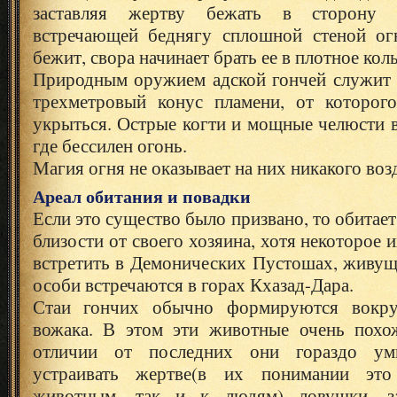
заставляя жертву бежать в сторону 
встречающей беднягу сплошной стеной ог
бежит, свора начинает брать ее в плотное кол
Природным оружием адской гончей служит 
трехметровый конус пламени, от которог
укрыться. Острые когти и мощные челюсти в
где бессилен огонь.
Магия огня не оказывает на них никакого воз
Ареал обитания и повадки
Если это существо было призвано, то обитае
близости от своего хозяина, хотя некоторое
встретить в Демонических Пустошах, живущ
особи встречаются в горах Кхазад-Дара.
Стаи гончих обычно формируются вокру
вожака. В этом эти животные очень похо
отличии от последних они гораздо ум
устраивать жертве(в их понимании эт
животным, так и к людям) ловушки, з