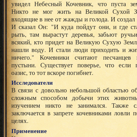
увидел Небесный Кочевник, что пуста зе
Никто не мог жить на Великой Сухой З
входящие в нее от жажды и голода. И создал
И сказал Он: "И куда пойдут они, и где с
рыть, там вырастут деревья, забьют ручь
всякий, кто придет на Великую Сухую Земл
нашли воду. И стали люди приходить и жит
ничего." Кочевники считают песчанцев
пустыни. Существует поверье, что если 
оазис, то тот вскоре погибнет.
Исследователи
В связи с довольно небольшой областью об
сложным способом добычи этих животны
изучением никто не занимался. Также с
заключается в запрете кочевниками ловли 
целях.
Применение