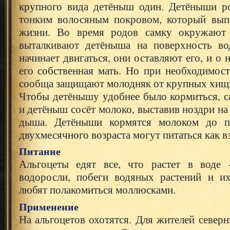
крупного вида детёныш один. Детёныши р
тонким волосяным покровом, который вып
жизни. Во время родов самку окружают 
выталкивают детёныша на поверхность во
начинает двигаться, они оставляют его, и о 
его собственная мать. Но при необходимост
сообща защищают молодняк от крупных хищ
Чтобы детёнышу удобнее было кормиться, с
и детёныш сосёт молоко, выставив ноздри на
дыша. Детёныши кормятся молоком до п
двухмесячного возраста могут питаться как в
Питание
Альгоцеты едят все, что растет в воде 
водоросли, побеги водяных растений и и
любят полакомиться моллюсками.
Применение
На альгоцетов охотятся. Для жителей северн