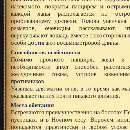
насекомого, покрыты панцирем и острыми
каждой лапы располагается по остр
пробивающему доспехи. Голова увенчана
размеров, очевидцы рассказывают, 
перекусывают лошадь вместе с неосторожны
особи достигают восьмиметровой длины.
Способности, особенности
Помимо прочного панциря, жвал и 
необходимости анхег способен расстать
желудочным соком, устроив кожесн
противников.
Уязвимы для магии огня, в то время как ма
оказывает на них почти никакого влияния.
Места обитания
Встречаются преимущественно на болотах П
пустошах, и в Ночном лесу. Впрочем, иног
попадаются практически в любом уголке 