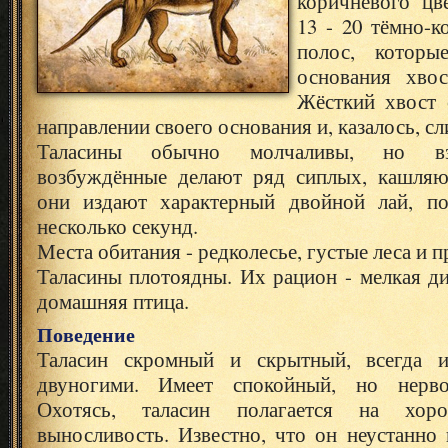
коричневого цв
13 - 20 тёмно-
полос, которы
основания хвос
Жёсткий хвост 
направлении своего основания и, казалось, сл
Таласины обычно молчаливы, но вз
возбуждённые делают ряд сиплых, кашляю
они издают характерный двойной лай, по
несколько секунд.
Места обитания - редколесье, густые леса и п
Таласины плотоядны. Их рацион - мелкая ди
домашняя птица.
Поведение
Таласин скромный и скрытный, всегда из
двуногими. Имеет спокойный, но нерво
Охотясь, таласин полагается на хо
выносливость. Известно, что он неустанно 