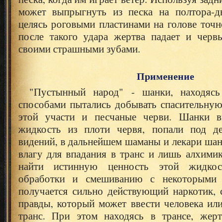
может выпрыгнуть из песка на полтора-д
целясь роговыми пластинами на голове точ
после такого удара жертва падает и червь
своими страшными зубами.
Применение
"Пустынный народ" - шанки, находясь
способами пытались добывать спасительную
этой участи и песчаные черви. Шанки в
жидкость из плоти червя, попали под де
видений, в дальнейшем шаманы и лекари шан
влагу для впадания в транс и лишь алхими
найти истинную ценность этой жидко
обработки и смешиванию с некоторыми 
получается сильно действующий наркотик, 
правды, который может ввести человека ил
транс. При этом находясь в трансе, жерт