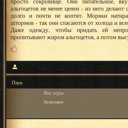
просто сокровище. Оно питательное, вку
альгоцетов не менее ценен - из него делают 
долго и почти не коптят. Моряки натир
штормов - так они спасаются от холода и вс
Даже одежду, чтобы придать ей непро
пропитывают жиром альгоцетов, а потом вы
Паук
Вне игры
Неактивен