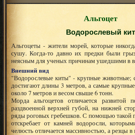
Альгоцет
Водорослевый ки
Альгоцеты - жители морей, которые никогд
сушу. Когда-то давно их предки были грыз
неясным для ученых причинам ушедшими в в
Внешний вид
"Водорослевые киты" - крупные животные; 
достигают длины 3 метров, а самые крупны
около 7 метров и весом свыше 6 тонн.
Морда альгоцетов отличается развитой п
раздвоенной верхней губой, на нижней сто
ряды роговых гребешков. С помощью такой 
отскребает от камней водоросли, которым
челюсть отличается массивностью, а резцы в