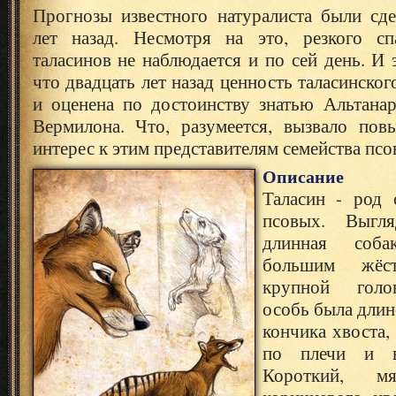
Прогнозы известного натуралиста были сде
лет назад. Несмотря на это, резкого сп
таласинов не наблюдается и по сей день. И 
что двадцать лет назад ценность таласинско
и оценена по достоинству знатью Альтанар
Вермилона. Что, разумеется, вызвало по
интерес к этим представителям семейства псо
Описание
Таласин - род 
псовых. Выгл
длинная соба
большим жёс
крупной голо
особь была длин
кончика хвоста,
по плечи и в
Короткий, 