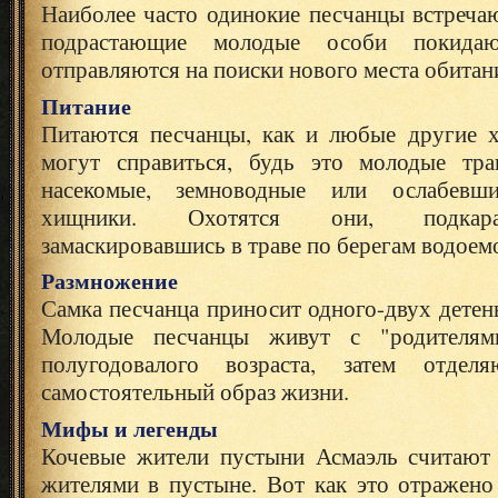
Наиболее часто одинокие песчанцы встречаю
подрастающие молодые особи покид
отправляются на поиски нового места обитан
Питание
Питаются песчанцы, как и любые другие х
могут справиться, будь это молодые тра
насекомые, земноводные или ослабевш
хищники. Охотятся они, подкара
замаскировавшись в траве по берегам водоем
Размножение
Самка песчанца приносит одного-двух детены
Молодые песчанцы живут с "родителям
полугодовалого возраста, затем отде
самостоятельный образ жизни.
Мифы и легенды
Кочевые жители пустыни Асмаэль считают
жителями в пустыне. Вот как это отражено в