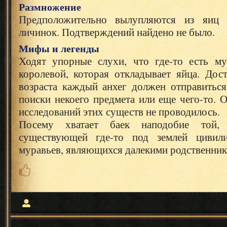
Размножение
Предположительно вылупляются из яиц 
личинок. Подтверждений найдено не было.
Мифы и легенды
Ходят упорные слухи, что где-то есть му
королевой, которая откладывает яйца. Дос
возраста каждый анхег должен отправитьс
поиски некоего предмета или еще чего-то. 
исследований этих существ не проводилось.
Посему хватает баек наподобие той,
существующей где-то под землей цивили
муравьев, являющихся далекими родственник