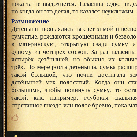
пока та не выдохнется. Таласина редко вид
но когда он это делал, то казался неуклюжим.
Размножение
Детеныши появлялись на свет зимой и весной
сумчатые, рождаются крошечными и безволо
в материнскую, открытую сзади сумку и
одному из четырёх сосков. За раз таласин
четырёх детёнышей, но обычно их количе
трёх. По мере роста детеныша, сумка расшир
такой большой, что почти достигала з
детёнышей мех полосатый. Когда они ста
большими, чтобы покинуть сумку, то остав
такой, как, например, глубокая скальн
спрятанное гнездо или полое бревно, пока мат