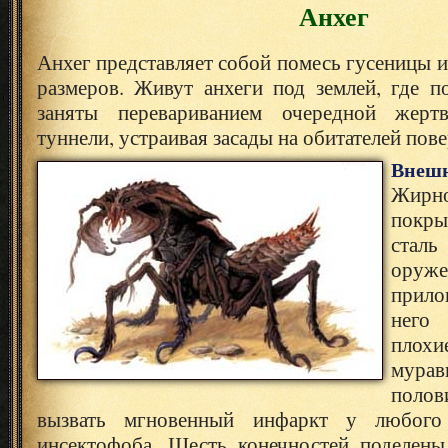
Анхег
Анхег представляет собой помесь гусеницы и
размеров. Живут анхеги под землей, где п
заняты перевариванием очередной жер
туннели, устраивая засады на обитателей пов
Внешн
Жирно
покр
сталь
оруже
прило
него
плохи
мура
полов
вызвать мгновенный инфаркт у любого
инсектофоба. Шесть конечностей поделены