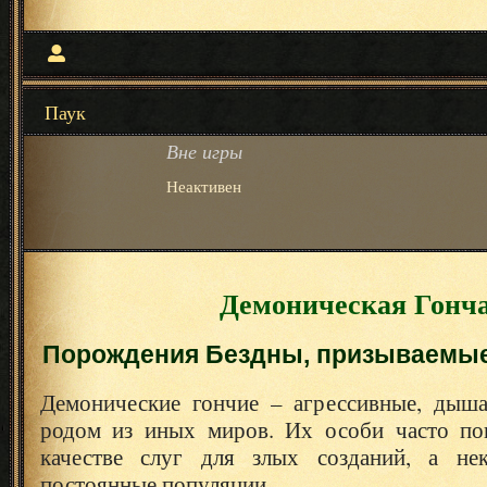
Паук
Вне игры
Неактивен
Демоническая Гонч
Порождения Бездны, призываемы
Демонические гончие – агрессивные, дыш
родом из иных миров. Их особи часто по
качестве слуг для злых созданий, а нек
постоянные популяции.