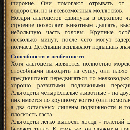
широкие. Они помогают отрывать от 
водоросли, но и всевозможных моллюсков.
Ноздри альгоцетов сдвинуты в верхнюю ча
строение позволяет животным дышать, вы
небольшую часть головы. Крупные осо
несколько минут, после чего могут заде
полчаса. Детёныши всплывают подышать знач
Способности и особенности
Хотя альгоцеты являются полностью морс
способными выходить на сушу, они плохо 
предпочитают передвигаться по мелководью
хорошо развитыми подвижными передни
Альгоцеты четырёхпалые животные - на дву
них имеется по крупному когтю (они помогаю
а два остальных лишены подвижности и т
плоскость ласта.
Альгоцеты легко выносят холод - толстый 
бережет тепло. К тому же, он служит и пр