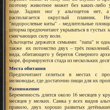
поэтому животное может без каких-либо 
воде. Задних ног у альгоцетов нет, 
располагается округлый плавник. Н
"водорослевые киты" - медлительные пловц
шторма предпочитают укрываться в густых з
смягчающих силу волн.
Альгоцеты держатся семьями: "папа" и одн
также их потомство двух – трёх поколений
вида, обитающего у берегов Северного арх
море, формируются стада из нескольких деся
Места обитания
Предпочитают селиться в местах с про
мелководье, где достаточно пищи для их проп
Размножение
Беременность длится около 16 месяцев у кр
месяцев у мелких. Самка у всех видов альг
правило, двух хорошо развитых детёныше