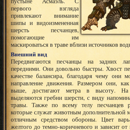
пустыне Асмаэль. С
первого взгляда
привлекают внимание
шипы и видоизмененная
шерсть песчанцев,
помогающие им
маскироваться в траве вблизи источников вод
Внешний вид
Передвигаются песчанцы на задних ла
передними. Они довольно быстры. Хвост пе
качестве балансира, благодаря чему они м
направление движения. Размером они, ка
выше, достигают метра в высоту. На 
выделяются гребни шерсти, с виду напомин
травы. Также по всему телу песчанцев 
которые служат животным дополнительной м
отличным средством обороны. Цвет варьи
желтого до темно-коричневого и зависит от 