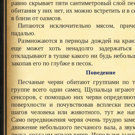
равно скрывает пяти сантиметровый слой пес
обитания у них нет, их можно встретить и в с
в близи от оазисов.
Питаются исключительно мясом, при
падалью.
Размножаются в периоды дождей на краю 
еще может хоть ненадолго задержаться
откладывают в тушке какого ни будь небольш
закопав его по глубже в песок.
Поведение
Песчаные черви обитают группами по т
группе всего один самец. Щупальца играют
сенсоров, с помощью них черви определяют
поверхности и почувствовав всплески пес
шагов человека или животного, тут же нап
Само передвижения червя очень трудно заме
движение небольшого песчаного вала, а зву
песка, когда им играет ветер. Используя задн