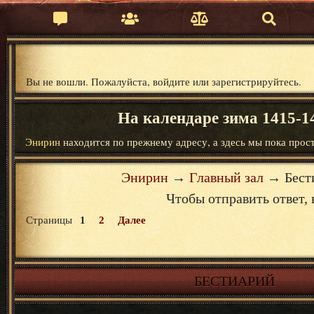
Вы не вошли.
Пожалуйста, войдите или зарегистрируйтесь.
На календаре зима 1415-14
Энирин
находится по прежнему адресу, а здесь мы пока прост
Энирин
→
Главный зал
→
Бест
Чтобы отправить ответ
Страницы
1
2
Далее
БЕСТИАРИЙ