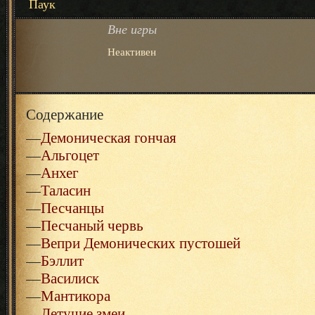
Паук
Вне игры
Неактивен
Содержание
—
Демоническая гончая
—
Альгоцет
—
Анхег
—
Таласин
—
Песчанцы
—
Песчаный червь
—
Вепри Демонических пустошей
—
Бэллит
—
Василиск
—
Мантикора
—
Летучие змеи