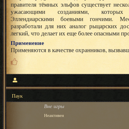
правителя тёмных эльфов существует неско
ужасающими созданиями, которы
Эллендиарскими боевыми гончими. Ме
разработали для них аналог рыцарских до
легкий, что делает их еще более опасными пр
Применение
Применяются в качестве охранников, вызвав
Паук
Вне игры
Неактивен