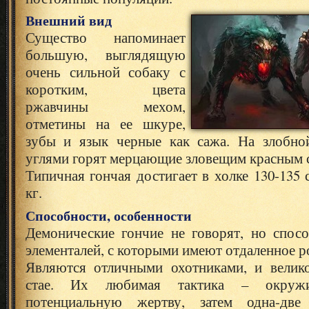
Внешний вид
Существо напоминает
большую, выглядящую
очень сильной собаку с
коротким, цвета
ржавчины мехом,
отметины на ее шкуре,
зубы и язык черные как сажа. На злобно
углями горят мерцающие зловещим красным с
Типичная гончая достигает в холке 130-135 
кг.
Способности, особенности
Демонические гончие не говорят, но спос
элементалей, с которыми имеют отдаленное р
Являются отличными охотниками, и велик
стае. Их любимая тактика – окруж
потенциальную жертву, затем одна-две