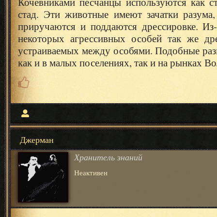
Кочевниками песчанцы используются как с
стад. Эти животные имеют зачатки разума,
приручаются и поддаются дрессировке. Из-
некоторых агрессивных особей так же др
устраиваемых между особями. Подобные раз
как и в малых поселениях, так и на рынках В
Джерман
Хранитель знаний
Неактивен