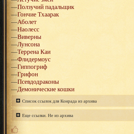
—
Ползучий падальщик
—
Гончие Тхаарак
—
Аболет
—
Наолесс
—
Виверны
—
Лунсона
—
Террена Каи
—
Флидермоус
—
Гиппогриф
—
Грифон
—
Псевдодраконы
—
Демонические кошки
Список ссылок для Конрада из архива
Еще ссылки. Не из архива