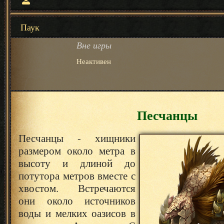
Паук
Вне игры
Неактивен
Песчанцы
Песчанцы - хищники
размером около метра в
высоту и длиной до
потутора метров вместе с
хвостом. Встречаются
они около источников
воды и мелких оазисов в