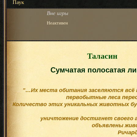
Паук
Вне игры
Неактивен
Таласин
Сумчатая полосатая л
"…Их места обитания заселяются всё 
первобытные леса пере
Количество этих уникальных животных б
уничтожение достигнет своего а
объявлены жив
Ричард