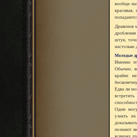
вообще нах
красивая,
попадаютс
Драконов м
дробления
штук, точ
настолько 
Молодые д
Именно эт
Обычно, в
крайне н
бесконечну
Едва ли мо
встретить
способност
Одни могу
узнать их
доказыват
познают лю
всякому др