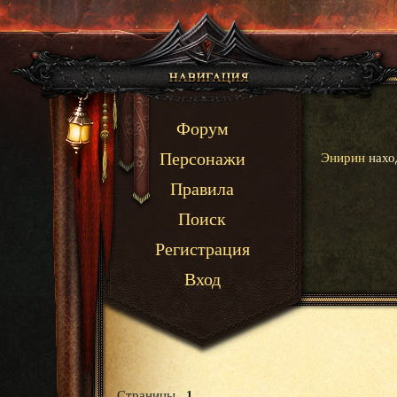
Форум
Энирин
наход
Персонажи
Правила
Поиск
Регистрация
Вход
Страницы
1