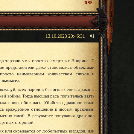
RSS
13.10.2023 20:46:31
1
гда терзали умы простых смертных Энирина. С
ные представители даже становились объектами
 просто неимоверным количеством слухов и
- вымысел.
пожалуй, всех народов без исключения, драконы
ней войны. Тогда высшая раса попыталась взять
ожалению, обожглась. Убийство драконов стало
ось враждебное отношение к любым драконам.
менно такой. В результате популяция драконов
мертных стороной.
их или скрывается от любопытных взглядов, или