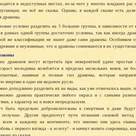
одится в недоступных местах, из-за чего у многих младших рас 
 пугающая, но всё же сказка. Однако, в каждой сказке есть до
я драконы.
ожно условно разделить на 3 большие группы, в зависимости от и
 в рамках одной группы достаточно условны, так как иногда дра
ной же классификации не знают даже сами драконы. Особняком о
древние и неуловимые, что и драконы сомневаются в их существова
раконы
их драконов могут встретить при невероятной удаче простые 
озраст молодняка колеблется в пределах нескольких веков, не бо
еопытные, наивные и полные сил драконы, которые направл
ю энергию в одно им ведомое русло.
жно доподлинно разделить их на виды, как уже отмечалось выше, 
 можно дракона практически любого окраса и с самыми разно
ями, а характер их и вовсе непредсказуем.
т быть предельно доброжелательны к смертным и даже будут
 получше. Другие предпочтут пути познания силовой метод
ь всем и каждому на континенте, что именно они здесь главны
бовь с первого взгляда - к золоту! - и начнут копить сокровища, ка
акону из сказок.