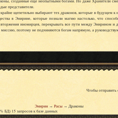
коны, созданные еще неопытными богами. Но даже Хранители смер
дые представители.
 крайне щепетильно выбирают тех драконов, которые в будущем к
ества в Энирине, которые познали магию настолько, что способ
 вторжения иномирцев, перекрывать все пути между Энирином и 
ю миссию, поэтому не подчиняются богам напрямую, а руководству
Чтобы отправить 
Энирин
→
Расы
→
Драконы
% БД) 15 запросов к базе данных