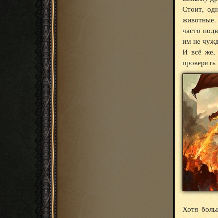
Стоит, од
животные.
часто под
им не чужд
И всё же,
проверить
Хотя боль