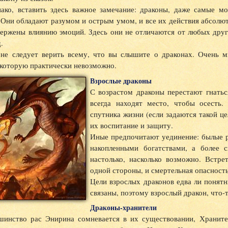
нако, вставить здесь важное замечание: драконы, даже самые мо
 Они обладают разумом и острым умом, и все их действия абсолю
вержены влиянию эмоций. Здесь они не отличаются от любых дру
.
 не следует верить всему, что вы слышите о драконах. Очень м
 которую практически невозможно.
Взрослые драконы
С возрастом драконы перестают гнать
всегда находят место, чтобы осесть
спутника жизни (если задаются такой це
их воспитание и защиту.
Иные предпочитают уединение: былые р
накопленными богатствами, а более 
настолько, насколько возможно. Встре
одной стороны, и смертельная опасность 
Цели взрослых драконов едва ли понят
связаны, поэтому взрослый дракон, что-
Драконы-хранители
шинство рас Энирина сомневается в их существовании, Хранител