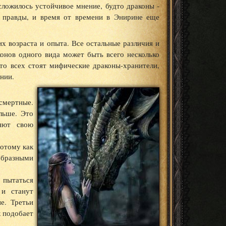
сложилось устойчивое мнение, будто драконы -
ля правды, и время от времени в Энирине еще
х возраста и опыта. Все остальные различия и
конов одного вида может быть всего несколько
то всех стоят мифические драконы-хранители,
нии.
смертные.
льше. Это
яют свою
потому как
образными
 пытаться
 и станут
е. Третьи
к подобает