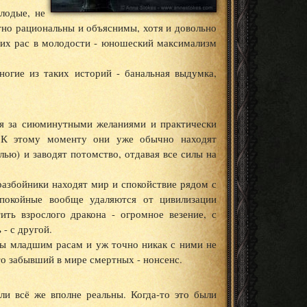
лодые, не
тно рациональны и объяснимы, хотя и довольно
гих рас в молодости - юношеский максимализм
ногие из таких историй - банальная выдумка,
ся за сиюминутными желаниями и практически
. К этому моменту они уже обычно находят
лью) и заводят потомство, отдавая все силы на
азбойники находят мир и спокойствие рядом с
спокойные вообще удаляются от цивилизации
тить взрослого дракона - огромное везение, с
- с другой.
ны младшим расам и уж точно никак с ними не
то забывший в мире смертных - нонсенс.
и всё же вполне реальны. Когда-то это были