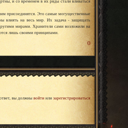
тны, и со временем в их ряды стали вливаться
 ним присоединятся. Это самые могущественные
ны влиять на весь мир. Их задача - защищать
другими мирами. Хранители сами возложили на
ются лишь своими принципами.
0
ответ, вы должны
войти
или
зарегистрироваться