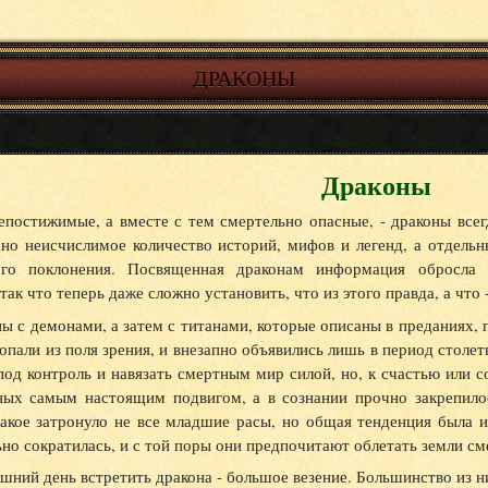
ДРАКОНЫ
Драконы
епостижимые, а вместе с тем смертельно опасные, - драконы все
ано неисчислимое количество историй, мифов и легенд, а отдель
ого поклонения. Посвященная драконам информация обросла
так что теперь даже сложно установить, что из этого правда, а что 
ы с демонами, а затем с титанами, которые описаны в преданиях, 
опали из поля зрения, и внезапно объявились лишь в период столет
од контроль и навязать смертным мир силой, но, к счастью или с
ных самым настоящим подвигом, а в сознании прочно закрепил
акое затронуло не все младшие расы, но общая тенденция была и
но сократилась, и с той поры они предпочитают облетать земли с
шний день встретить дракона - большое везение. Большинство из н