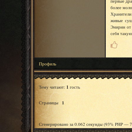
первые дра
более моло
Хранители
живые сущ
Энирин от
себя таку
Профиль
1
Тему читают:
гость
Страницы
1
Сгенерировано за 0.062 секунды (93% PHP — 7