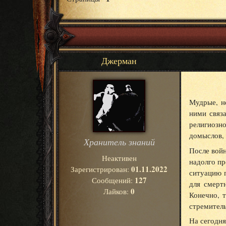
Джерман
Мудрые, н
ними связ
религиозн
домыслов, 
Хранитель знаний
После войн
Неактивен
надолго пр
01.11.2022
Зарегистрирован:
ситуацию п
127
Сообщений:
для смерт
0
Лайков:
Конечно, т
стремитель
На сегодня