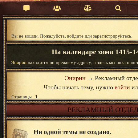
Вы не вошли.
Пожалуйста, войдите или зарегистрируйтесь.
На календаре зима 1415-14
Энирин
находится по прежнему адресу, а здесь мы пока прост
Энирин
→
Рекламный отде
Чтобы начать тему, нужно
войти
и
Страницы
1
РЕКЛАМНЫЙ ОТДЕ
Ни одной темы не создано.